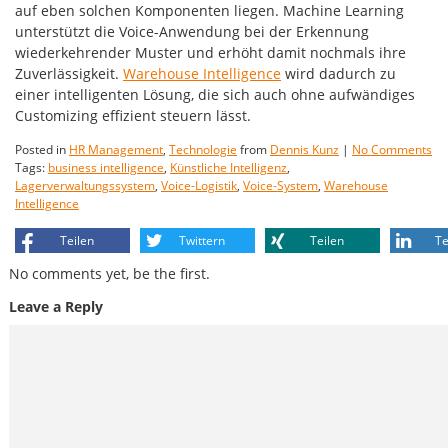
auf eben solchen Komponenten liegen. Machine Learning
unterstützt die Voice-Anwendung bei der Erkennung
wiederkehrender Muster und erhöht damit nochmals ihre
Zuverlässigkeit.
Warehouse Intelligence
wird dadurch zu
einer intelligenten Lösung, die sich auch ohne aufwändiges
Customizing effizient steuern lässt.
Posted in
HR Management
,
Technologie
from
Dennis Kunz
|
No Comments
Tags:
business intelligence
,
Künstliche Intelligenz
,
Lagerverwaltungssystem
,
Voice-Logistik
,
Voice-System
,
Warehouse
Intelligence
Teilen
Twittern
Teilen
Te
No comments yet, be the first.
Leave a Reply