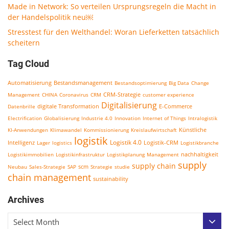
Made in Network: So verteilen Ursprungsregeln die Macht in
der Handelspolitik neu￼
Stresstest für den Welthandel: Woran Lieferketten tatsächlich
scheitern
Tag Cloud
Bestandsmanagement
Automatisierung
Bestandsoptimierung
Big Data
Change
CRM-Strategie
Management
CHINA
Coronavirus
CRM
customer experience
Digitalisierung
E-Commerce
Datenbrille
digitale Transformation
Electrification
Globalisierung
Industrie 4.0
Innovation
Internet of Things
Intralogistik
KI-Anwendungen
Klimawandel
Kommissionierung
Kreislaufwirtschaft
Künstliche
logistik
Logistik 4.0
Logistik-CRM
Intelligenz
Lager
logistics
Logistikbranche
nachhaltigkeit
Logistikimmobilien
Logistikinfrastruktur
Logistikplanung
Management
supply
supply chain
scm
Neubau
Sales-Strategie
SAP
Strategie
studie
chain management
sustainability
Archives
Select Month