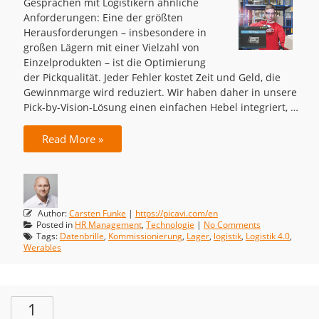
Gesprächen mit Logistikern ähnliche
Anforderungen: Eine der größten
Herausforderungen – insbesondere in
großen Lägern mit einer Vielzahl von
Einzelprodukten – ist die Optimierung
der Pickqualität. Jeder Fehler kostet Zeit und Geld, die
Gewinnmarge wird reduziert. Wir haben daher in unsere
Pick-by-Vision-Lösung einen einfachen Hebel integriert, …
Read More »
Author:
Carsten Funke
|
https://picavi.com/en
Posted in
HR Management
,
Technologie
|
No Comments
Tags:
Datenbrille
,
Kommissionierung
,
Lager
,
logistik
,
Logistik 4.0
,
Werables
1