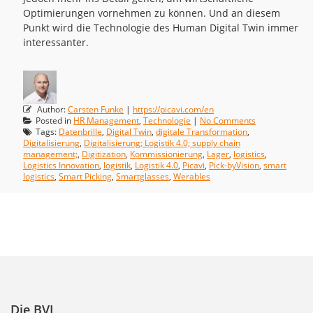
Optimierungen vornehmen zu können. Und an diesem
Punkt wird die Technologie des Human Digital Twin immer
interessanter.
Author:
Carsten Funke
|
https://picavi.com/en
Posted in
HR Management
,
Technologie
|
No Comments
Tags:
Datenbrille
,
Digital Twin
,
digitale Transformation
,
Digitalisierung
,
Digitalisierung; Logistik 4.0; supply chain
management;
,
Digitization
,
Kommissionierung
,
Lager
,
logistics
,
Logistics Innovation
,
logistik
,
Logistik 4.0
,
Picavi
,
Pick-byVision
,
smart
logistics
,
Smart Picking
,
Smartglasses
,
Werables
Die BVL