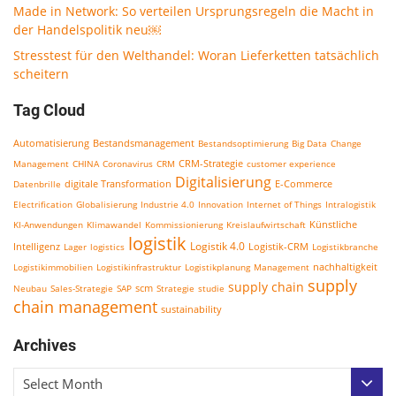
Made in Network: So verteilen Ursprungsregeln die Macht in
der Handelspolitik neu￼
Stresstest für den Welthandel: Woran Lieferketten tatsächlich
scheitern
Tag Cloud
Bestandsmanagement
Automatisierung
Bestandsoptimierung
Big Data
Change
CRM-Strategie
Management
CHINA
Coronavirus
CRM
customer experience
Digitalisierung
E-Commerce
Datenbrille
digitale Transformation
Electrification
Globalisierung
Industrie 4.0
Innovation
Internet of Things
Intralogistik
KI-Anwendungen
Klimawandel
Kommissionierung
Kreislaufwirtschaft
Künstliche
logistik
Logistik 4.0
Logistik-CRM
Intelligenz
Lager
logistics
Logistikbranche
nachhaltigkeit
Logistikimmobilien
Logistikinfrastruktur
Logistikplanung
Management
supply
supply chain
scm
Neubau
Sales-Strategie
SAP
Strategie
studie
chain management
sustainability
Archives
Select Month