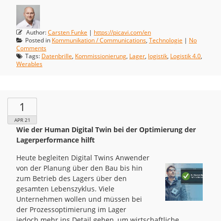
Author:
Carsten Funke
|
https://picavi.com/en
Posted in
Kommunikation / Communications
,
Technologie
|
No
Comments
Tags:
Datenbrille
,
Kommissionierung
,
Lager
,
logistik
,
Logistik 4.0
,
Werables
1
APR 21
Wie der Human Digital Twin bei der Optimierung der
Lagerperformance hilft
Heute begleiten Digital Twins Anwender
von der Planung über den Bau bis hin
zum Betrieb des Lagers über den
gesamten Lebenszyklus. Viele
Unternehmen wollen und müssen bei
der Prozessoptimierung im Lager
jedoch mehr ins Detail gehen, um wirtschaftliche