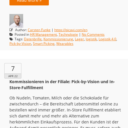
Read More »
Author:
Carsten Funke
|
https://picavi.com/en
Posted in
HR Management
,
Technologie
|
No Comments
Tags:
Datenbrille
,
Kommissionierung
,
Lager
,
logistik
,
Logistik 4.0
,
Pick-by-Vision
,
Smart Picking
,
Wearables
7
APR 22
Kommissionieren in der Filiale: Pick-by-Vision und In-
Store-Fulfillment
Ob Nudeln, Tomaten, Milch oder die Schokolade für
zwischendurch – die Bereitschaft Lebensmittel online zu
bestellen wird immer größer. In-Store Fulfillment etabliert
sich damit mehr und mehr als Alternative zum
herkömmlichen Einkaufsprozess. Für den Kunden ist der
Aufwand damit wesentlich geringer. Er muss, sofern auch