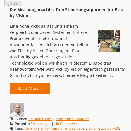
JUL 21
Die Mischung macht’s: Drei Steuerungsoptionen für Pick-
by-Vision
Eine hohe Pickqualität und eine im
Vergleich zu anderen Systemen höhere
Produktivität – mehr und mehr
Anwender lassen sich von den Vorteilen
von Pick-by-Vision überzeugen. Eine
uns häufig gestellte Frage zu der
Technologie wollen wir Ihnen in diesem Blogbeitrag
beantworten: Wie wird Pick-by-Vision eigentlich gesteuert?
Grundsätzlich gibt es verschiedene Möglichkeiten, …
Read More »
Author:
Carsten Funke
|
https://picavi.com/en
Posted in
Technologie
|
No Comments
Tags:
Datenbrille
,
Kommissionierung
,
Lager
,
logistik
,
Logistik 4.0
,