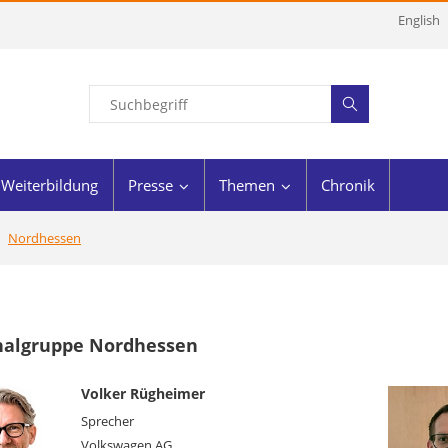
English
Weiterbildung
Presse
Themen
Chronik
Nordhessen
nalgruppe Nordhessen
Volker Rügheimer
Sprecher
Volkswagen AG