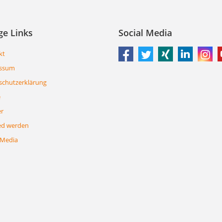
ge Links
Social Media
kt
ssum
schutzerklärung
e
er
ed werden
 Media