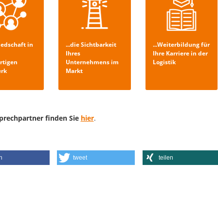
liedschaft in
...die Sichtbarkeit
...Weiterbildung für
Ihres
Ihre Karriere in der
rtigen
Unternehmens im
Logistik
rk
Markt
prechpartner finden Sie
hier
.
n
tweet
teilen