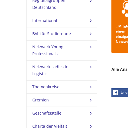
Regionalgruppen
Deutschland
International
...Mitg
einem
BVL für Studierende
einziga
Netzwe
Netzwerk Young
Professionals
Netzwerk Ladies in
Alle Ans
Logistics
Themenkreise
teile
Gremien
Geschäftsstelle
Charta der Vielfalt