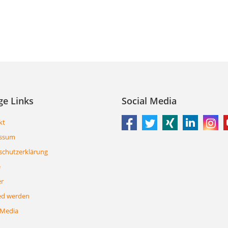
ge Links
Social Media
kt
ssum
schutzerklärung
e
er
ed werden
 Media