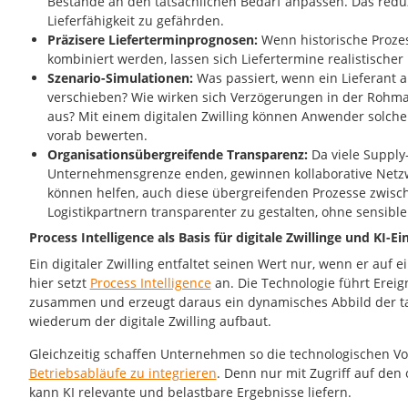
Bestände an den tatsächlichen Bedarf anpassen. Das reduz
Lieferfähigkeit zu gefährden.
Präzisere Lieferterminprognosen:
Wenn historische Prozes
kombiniert werden, lassen sich Liefertermine realistischer
Szenario-Simulationen:
Was passiert, wenn ein Lieferant 
verschieben? Wie wirken sich Verzögerungen in der Rohmat
aus? Mit einem digitalen Zwilling können Anwender solche
vorab bewerten.
Organisationsübergreifende Transparenz:
Da viele Supply
Unternehmensgrenze enden, gewinnen kollaborative Netzwe
können helfen, auch diese übergreifenden Prozesse zwisc
Logistikpartnern transparenter zu gestalten, ohne sensibl
Process Intelligence als Basis für digitale Zwillinge und KI-Ei
Ein digitaler Zwilling entfaltet seinen Wert nur, wenn er auf
hier setzt
Process Intelligence
an. Die Technologie führt Erei
zusammen und erzeugt daraus ein dynamisches Abbild der ta
wiederum der digitale Zwilling aufbaut.
Gleichzeitig schaffen Unternehmen so die technologischen V
Betriebsabläufe zu integrieren
. Denn nur mit Zugriff auf den
kann KI relevante und belastbare Ergebnisse liefern.