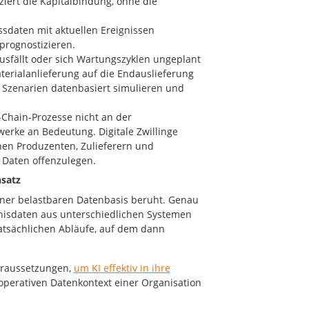
iert die Kapitalbindung, ohne die
sdaten mit aktuellen Ereignissen
 prognostizieren.
ausfällt oder sich Wartungszyklen ungeplant
erialanlieferung auf die Endauslieferung
 Szenarien datenbasiert simulieren und
-Chain-Prozesse nicht an der
rke an Bedeutung. Digitale Zwillinge
hen Produzenten, Zulieferern und
e Daten offenzulegen.
nsatz
 einer belastbaren Datenbasis beruht. Genau
gnisdaten aus unterschiedlichen Systemen
tsächlichen Abläufe, auf dem dann
oraussetzungen,
um KI effektiv in ihre
 operativen Datenkontext einer Organisation