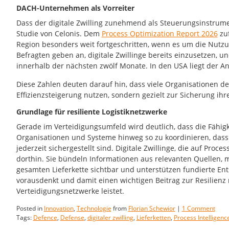
DACH-Unternehmen als Vorreiter
Dass der digitale Zwilling zunehmend als Steuerungsinstrumen
Studie von Celonis. Dem
Process Optimization Report 2026
zuf
Region besonders weit fortgeschritten, wenn es um die Nutzu
Befragten geben an, digitale Zwillinge bereits einzusetzen, 
innerhalb der nächsten zwölf Monate. In den USA liegt der Ante
Diese Zahlen deuten darauf hin, dass viele Organisationen de
Effizienzsteigerung nutzen, sondern gezielt zur Sicherung ihr
Grundlage für resiliente Logistiknetzwerke
Gerade im Verteidigungsumfeld wird deutlich, dass die Fähigk
Organisationen und Systeme hinweg so zu koordinieren, dass 
jederzeit sichergestellt sind. Digitale Zwillinge, die auf Proc
dorthin. Sie bündeln Informationen aus relevanten Quellen,
gesamten Lieferkette sichtbar und unterstützen fundierte Ents
vorausdenkt und damit einen wichtigen Beitrag zur Resilienz
Verteidigungsnetzwerke leistet.
Posted in
Innovation
,
Technologie
from
Florian Schewior
|
1 Comment
Tags:
Defence
,
Defense
,
digitaler zwilling
,
Lieferketten
,
Process Intelligenc