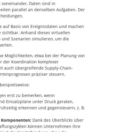
 voneinander, Daten sind in
eiten parallel an denselben Aufgaben. Der
scheidungen.
ufe auf Basis von Ereignisdaten und machen
e sichtbar. Anhand dieses virtuellen
n und Szenarien simulieren, um die
erten.
eue Möglichkeiten, etwa bei der Planung von
der der Koordination komplexer
it auch übergreifende Supply-Chain-
rminprognosen präziser steuern.
beispielsweise:
gen erst zu bemerken, wenn
nd Einsatzpläne unter Druck geraten,
frühzeitig erkennen und gegensteuern, z. B.
er Komponenten:
Dank des Überblicks über
haffungszyklen können Unternehmen ihre