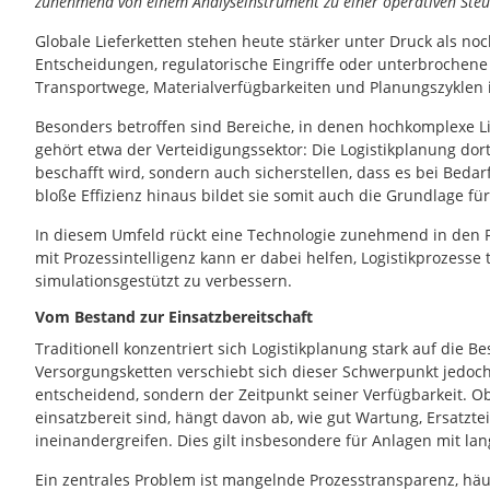
zunehmend von einem Analyseinstrument zu einer operativen Steu
Globale Lieferketten stehen heute stärker unter Druck als noc
Entscheidungen, regulatorische Eingriffe oder unterbroche
Transportwege, Materialverfügbarkeiten und Planungszyklen i
Besonders betroffen sind Bereiche, in denen hochkomplexe L
gehört etwa der Verteidigungssektor: Die Logistikplanung dort
beschafft wird, sondern auch sicherstellen, dass es bei Bedarf
bloße Effizienz hinaus bildet sie somit auch die Grundlage für
In diesem Umfeld rückt eine Technologie zunehmend in den Fok
mit Prozessintelligenz kann er dabei helfen, Logistikprozess
simulationsgestützt zu verbessern.
Vom Bestand zur Einsatzbereitschaft
Traditionell konzentriert sich Logistikplanung stark auf die 
Versorgungsketten verschiebt sich dieser Schwerpunkt jedoch: 
entscheidend, sondern der Zeitpunkt seiner Verfügbarkeit. 
einsatzbereit sind, hängt davon ab, wie gut Wartung, Ersatzt
ineinandergreifen. Dies gilt insbesondere für Anlagen mit la
Ein zentrales Problem ist mangelnde Prozesstransparenz, häu