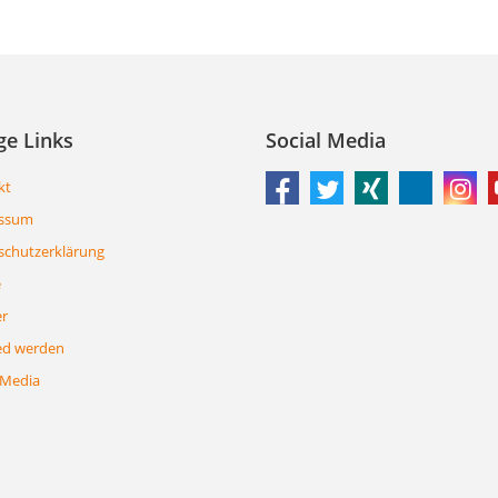
ge Links
Social Media
kt
ssum
schutzerklärung
e
er
ed werden
 Media