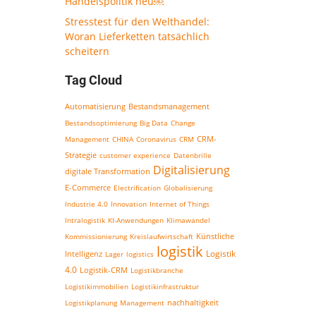
Handelspolitik neu￼
Stresstest für den Welthandel:
Woran Lieferketten tatsächlich
scheitern
Tag Cloud
Bestandsmanagement
Automatisierung
Bestandsoptimierung
Big Data
Change
CRM-
Management
CHINA
Coronavirus
CRM
Strategie
customer experience
Datenbrille
Digitalisierung
digitale Transformation
E-Commerce
Electrification
Globalisierung
Industrie 4.0
Innovation
Internet of Things
Intralogistik
KI-Anwendungen
Klimawandel
Kommissionierung
Kreislaufwirtschaft
Künstliche
logistik
Logistik
Intelligenz
Lager
logistics
4.0
Logistik-CRM
Logistikbranche
Logistikimmobilien
Logistikinfrastruktur
nachhaltigkeit
Logistikplanung
Management