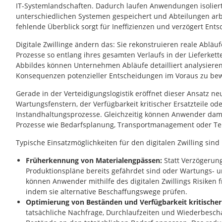
IT-Systemlandschaften. Dadurch laufen Anwendungen isoliert
unterschiedlichen Systemen gespeichert und Abteilungen arb
fehlende Überblick sorgt für Ineffizienzen und verzögert Ent
Digitale Zwillinge ändern das: Sie rekonstruieren reale Ablä
Prozesse so entlang ihres gesamten Verlaufs in der Lieferkett
Abbildes können Unternehmen Abläufe detailliert analysiere
Konsequenzen potenzieller Entscheidungen im Voraus zu bew
Gerade in der Verteidigungslogistik eröffnet dieser Ansatz n
Wartungsfenstern, der Verfügbarkeit kritischer Ersatzteile o
Instandhaltungsprozesse. Gleichzeitig können Anwender dam
Prozesse wie Bedarfsplanung, Transportmanagement oder Te
Typische Einsatzmöglichkeiten für den digitalen Zwilling sind 
Früherkennung von Materialengpässen:
Statt Verzögerun
Produktionspläne bereits gefährdet sind oder Wartungs- u
können Anwender mithilfe des digitalen Zwillings Risiken 
indem sie alternative Beschaffungswege prüfen.
Optimierung von Beständen und Verfügbarkeit kritisch
tatsächliche Nachfrage, Durchlaufzeiten und Wiederbesc