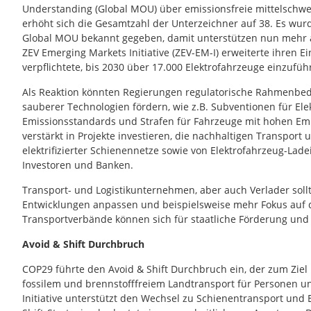
Understanding (Global MOU) über emissionsfreie mittelschw
erhöht sich die Gesamtzahl der Unterzeichner auf 38. Es wur
Global MOU bekannt gegeben, damit unterstützen nun mehr al
ZEV Emerging Markets Initiative (ZEV-EM-I) erweiterte ihren E
verpflichtete, bis 2030 über 17.000 Elektrofahrzeuge einzufüh
Als Reaktion könnten Regierungen regulatorische Rahmenbed
sauberer Technologien fördern, wie z.B. Subventionen für Ele
Emissionsstandards und Strafen für Fahrzeuge mit hohen Emi
verstärkt in Projekte investieren, die nachhaltigen Transport 
elektrifizierter Schienennetze sowie von Elektrofahrzeug-Lade
Investoren und Banken.
Transport- und Logistikunternehmen, aber auch Verlader sollte
Entwicklungen anpassen und beispielsweise mehr Fokus auf 
Transportverbände können sich für staatliche Förderung und I
Avoid & Shift Durchbruch
COP29 führte den Avoid & Shift Durchbruch ein, der zum Ziel 
fossilem und brennstofffreiem Landtransport für Personen un
Initiative unterstützt den Wechsel zu Schienentransport und 