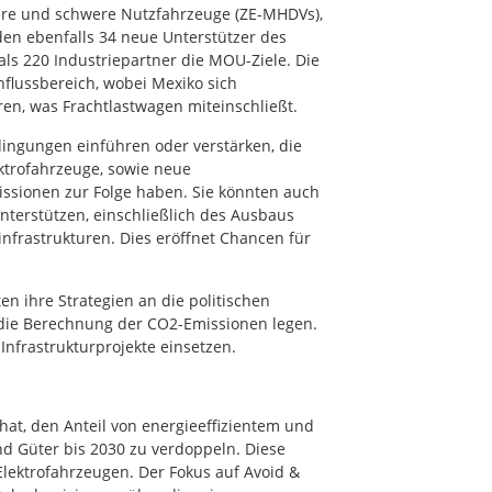
ere und schwere Nutzfahrzeuge (ZE-MHDVs),
den ebenfalls 34 neue Unterstützer des
s 220 Industriepartner die MOU-Ziele. Die
influssbereich, wobei Mexiko sich
ren, was Frachtlastwagen miteinschließt.
ingungen einführen oder verstärken, die
ktrofahrzeuge, sowie neue
ssionen zur Folge haben. Sie könnten auch
unterstützen, einschließlich des Ausbaus
infrastrukturen. Dies eröffnet Chancen für
n ihre Strategien an die politischen
die Berechnung der CO2-Emissionen legen.
nfrastrukturprojekte einsetzen.
hat, den Anteil von energieeffizientem und
d Güter bis 2030 zu verdoppeln. Diese
Elektrofahrzeugen. Der Fokus auf Avoid &