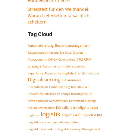
Handelspolitik neu￼
Stresstest für den Welthandel:
Woran Lieferketten tatsächlich
scheitern
Tag Cloud
Bestandsmanagement
Automatisierung
Bestandsoptimierung
Big Data
Change
CRM-
Management
CHINA
Coronavirus
CRM
Strategie
Customer centricity
customer
experience
Datenbrille
digitale Transformation
Digitalisierung
E-Commerce
Electrification
Globalisierung
Industrie 4.0
Innovation
Internet of Things
Intralogistik
KI-
Anwendungen
Klimawandel
Kommissionierung
Kreislaufwirtschaft
Künstliche Intelligenz
Lager
logistik
Logistik 4.0
Logistik-CRM
logistics
Logistikbranche
Logistikimmobilien
Logistikinfrastruktur
Logistikplanung
Management