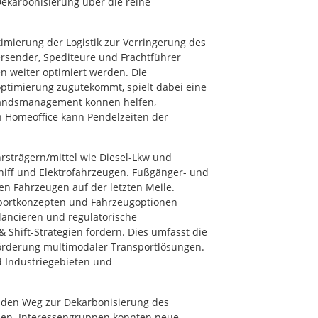
Dekarbonisierung über die reine
imierung der Logistik zur Verringerung des
rsender, Spediteure und Frachtführer
 weiter optimiert werden. Die
optimierung zugutekommt, spielt dabei eine
tandsmanagement können helfen,
 Homeoffice kann Pendelzeiten der
rsträgern/mittel wie Diesel-Lkw und
chiff und Elektrofahrzeugen. Fußgänger- und
en Fahrzeugen auf der letzten Meile.
portkonzepten und Fahrzeugoptionen
ancieren und regulatorische
Shift-Strategien fördern. Dies umfasst die
Förderung multimodaler Transportlösungen.
d Industriegebieten und
nden Weg zur Dekarbonisierung des
ehen. Interessengruppen könnten neue