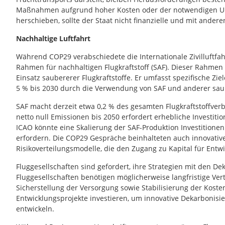
Maßnahmen aufgrund hoher Kosten oder der notwendigen Ums
herschieben, sollte der Staat nicht finanzielle und mit ande
Nachhaltige Luftfahrt
Während COP29 verabschiedete die Internationale Zivilluftfah
Rahmen für nachhaltigen Flugkraftstoff (SAF). Dieser Rahmen
Einsatz saubererer Flugkraftstoffe. Er umfasst spezifische Z
5 % bis 2030 durch die Verwendung von SAF und anderer sau
SAF macht derzeit etwa 0,2 % des gesamten Flugkraftstoffverb
netto null Emissionen bis 2050 erfordert erhebliche Investiti
ICAO könnte eine Skalierung der SAF-Produktion Investitionen 
erfordern. Die COP29 Gespräche beinhalteten auch innovativ
Risikoverteilungsmodelle, die den Zugang zu Kapital für Entw
Fluggesellschaften sind gefordert, ihre Strategien mit den De
Fluggesellschaften benötigen möglicherweise langfristige Ve
Sicherstellung der Versorgung sowie Stabilisierung der Koste
Entwicklungsprojekte investieren, um innovative Dekarbonis
entwickeln.