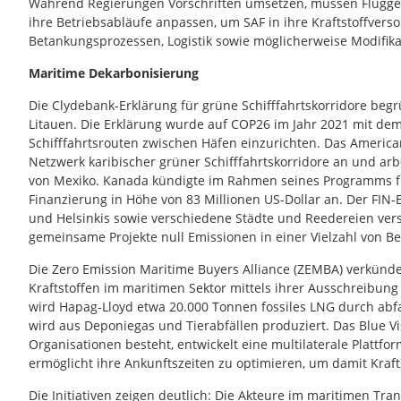
Während Regierungen Vorschriften umsetzen, müssen Flugges
ihre Betriebsabläufe anpassen, um SAF in ihre Kraftstoffver
Betankungsprozessen, Logistik sowie möglicherweise Modifik
Maritime Dekarbonisierung
Die Clydebank-Erklärung für grüne Schifffahrtskorridore be
Litauen. Die Erklärung wurde auf COP26 im Jahr 2021 mit dem 
Schifffahrtsrouten zwischen Häfen einzurichten. Das America
Netzwerk karibischer grüner Schifffahrtskorridore an und arb
von Mexiko. Kanada kündigte im Rahmen seines Programms für
Finanzierung in Höhe von 83 Millionen US-Dollar an. Der FIN-E
und Helsinkis sowie verschiedene Städte und Reedereien ve
gemeinsame Projekte null Emissionen in einer Vielzahl von Be
Die Zero Emission Maritime Buyers Alliance (ZEMBA) verkünde
Kraftstoffen im maritimen Sektor mittels ihrer Ausschreibung
wird Hapag-Lloyd etwa 20.000 Tonnen fossiles LNG durch abfa
wird aus Deponiegas und Tierabfällen produziert. Das Blue V
Organisationen besteht, entwickelt eine multilaterale Plattfor
ermöglicht ihre Ankunftszeiten zu optimieren, um damit Kraft
Die Initiativen zeigen deutlich: Die Akteure im maritimen Tr