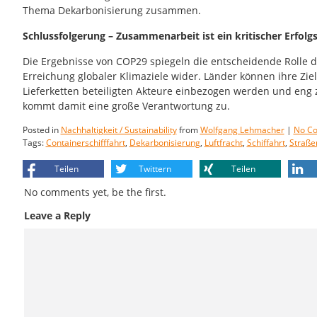
Thema Dekarbonisierung zusammen.
Schlussfolgerung – Zusammenarbeit ist ein kritischer Erfolg
Die Ergebnisse von COP29 spiegeln die entscheidende Rolle d
Erreichung globaler Klimaziele wider. Länder können ihre Zie
Lieferketten beteiligten Akteure einbezogen werden und eng
kommt damit eine große Verantwortung zu.
Posted in
Nachhaltigkeit / Sustainability
from
Wolfgang Lehmacher
|
No C
Tags:
Containerschifffahrt
,
Dekarbonisierung
,
Luftfracht
,
Schiffahrt
,
Straße
Teilen
Twittern
Teilen
No comments yet, be the first.
Leave a Reply