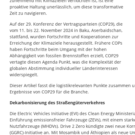
zunehmend mit Klimazielen verflochten ist, ist eine
proaktive Haltung unerlässlich, um diese transformative
Zeit zu navigieren.
Auf der 29. Konferenz der Vertragsparteien (COP29), die
vom 11. bis 22. November 2024 in Baku, Aserbaidschan,
stattfand, wurden Fortschritte und Kooperationen zur
Erreichung der Klimaziele herausgestellt. Frühere COPs
haben Fortschritte beim Umgang mit der hohen
Abhängigkeit von fossilen Brennstoffen erzielt, COP29
vertagte diesen Agenda Punkt, was die Komplexität der
globalen Abstimmung individueller Länderinteressen
widerspiegelt.
Dieser Artikel fasst die logistikrelevanten Punkte zusammen u
Ergebnisse von COP29 für die Branche.
Dekarbonisierung des Straßengüterverkehres
Die Electric Vehicles Initiative (EVI) des Clean Energy Ministeri
Einführung emissionsfreier Fahrzeuge (ZEVs), mit einem star
Nutzfahrzeuge (MHDVs). Drive 2 Zero kündigte zwei neue Korr
(GGRC)-Initiative an. Mit Mosambik und Äthiopien als neue 