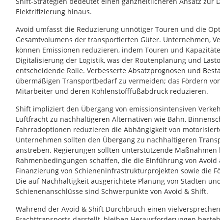
Shift-Strategien bedeutet einen ganzheitlicheren Ansatz zur 
Elektrifizierung hinaus.
Avoid umfasst die Reduzierung unnötiger Touren und die Opt
Gesamtvolumens der transportierten Güter. Unternehmen, Ve
können Emissionen reduzieren, indem Touren und Kapazitäten
Digitalisierung der Logistik, was der Routenplanung und Last
entscheidende Rolle. Verbesserte Absatzprognosen und Bes
übermäßigen Transportbedarf zu vermeiden; das Fördern von
Mitarbeiter und deren Kohlenstofffußabdruck reduzieren.
Shift impliziert den Übergang von emissionsintensiven Verkeh
Luftfracht zu nachhaltigeren Alternativen wie Bahn, Binnens
Fahrradoptionen reduzieren die Abhängigkeit von motorisiert
Unternehmen sollten den Übergang zu nachhaltigeren Trans
anstreben. Regierungen sollten unterstützende Maßnahmen l
Rahmenbedingungen schaffen, die die Einführung von Avoid & 
Finanzierung von Schieneninfrastrukturprojekten sowie die 
Die auf Nachhaltigkeit ausgerichtete Planung von Städten un
Schienenanschlüsse sind Schwerpunkte von Avoid & Shift.
Während der Avoid & Shift Durchbruch einen vielverspreche
Frachttransports darstellt, bleiben Herausforderungen best