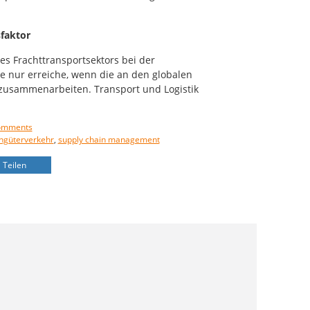
sfaktor
es Frachttransportsektors bei der
le nur erreiche, wenn die an den globalen
 zusammenarbeiten. Transport und Logistik
omments
ngüterverkehr
,
supply chain management
Teilen