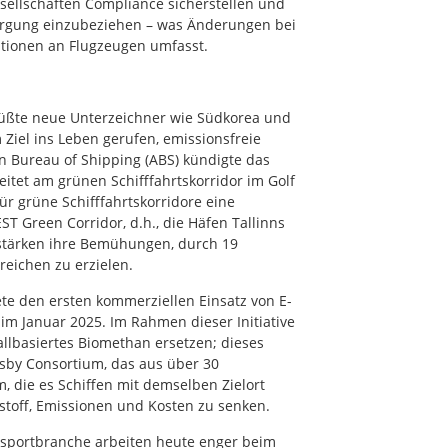
ellschaften Compliance sicherstellen und
sorgung einzubeziehen – was Änderungen bei
ationen an Flugzeugen umfasst.
grüßte neue Unterzeichner wie Südkorea und
Ziel ins Leben gerufen, emissionsfreie
n Bureau of Shipping (ABS) kündigte das
eitet am grünen Schifffahrtskorridor im Golf
 grüne Schifffahrtskorridore eine
ST Green Corridor, d.h., die Häfen Tallinns
rstärken ihre Bemühungen, durch 19
reichen zu erzielen.
te den ersten kommerziellen Einsatz von E-
 im Januar 2025. Im Rahmen dieser Initiative
llbasiertes Biomethan ersetzen; dieses
isby Consortium, das aus über 30
m, die es Schiffen mit demselben Zielort
stoff, Emissionen und Kosten zu senken.
ansportbranche arbeiten heute enger beim