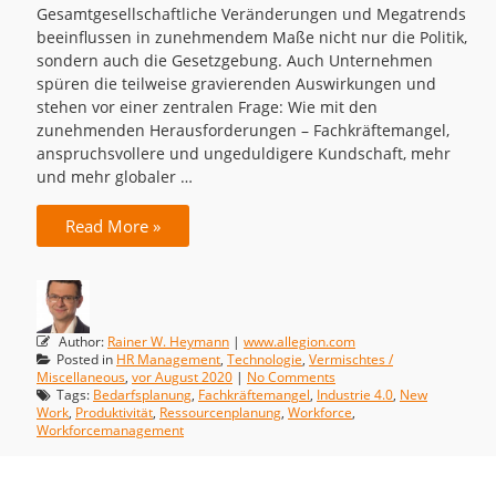
Gesamtgesellschaftliche Veränderungen und Megatrends
beeinflussen in zunehmendem Maße nicht nur die Politik,
sondern auch die Gesetzgebung. Auch Unternehmen
spüren die teilweise gravierenden Auswirkungen und
stehen vor einer zentralen Frage: Wie mit den
zunehmenden Herausforderungen – Fachkräftemangel,
anspruchsvollere und ungeduldigere Kundschaft, mehr
und mehr globaler …
Read More »
Author:
Rainer W. Heymann
|
www.allegion.com
Posted in
HR Management
,
Technologie
,
Vermischtes /
Miscellaneous
,
vor August 2020
|
No Comments
Tags:
Bedarfsplanung
,
Fachkräftemangel
,
Industrie 4.0
,
New
Work
,
Produktivität
,
Ressourcenplanung
,
Workforce
,
Workforcemanagement