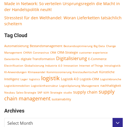
Made in Network: So verteilen Ursprungsregeln die Macht in
der Handelspolitik neu￼
Stresstest für den Welthandel: Woran Lieferketten tatsächlich
scheitern
Tag Cloud
Bestandsmanagement
Automatisierung
Bestandsoptimierung
Big Data
Change
CRM-Strategie
Management
CHINA
Coronavirus
CRM
customer experience
Digitalisierung
E-Commerce
Datenbrille
digitale Transformation
Electrification
Globalisierung
Industrie 4.0
Innovation
Internet of Things
Intralogistik
KI-Anwendungen
Klimawandel
Kommissionierung
Kreislaufwirtschaft
Künstliche
logistik
Logistik 4.0
Logistik-CRM
Intelligenz
Lager
logistics
Logistikbranche
nachhaltigkeit
Logistikimmobilien
Logistikinfrastruktur
Logistikplanung
Management
supply
supply chain
scm
Neubau
Sales-Strategie
SAP
Strategie
studie
chain management
sustainability
Archives
Select Month