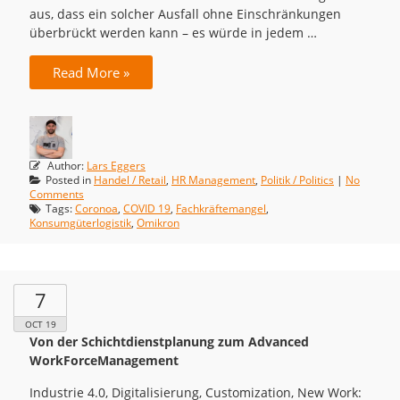
aus, dass ein solcher Ausfall ohne Einschränkungen
überbrückt werden kann – es würde in jedem …
Read More »
Author:
Lars Eggers
Posted in
Handel / Retail
,
HR Management
,
Politik / Politics
|
No
Comments
Tags:
Coronoa
,
COVID 19
,
Fachkräftemangel
,
Konsumgüterlogistik
,
Omikron
7
OCT 19
Von der Schichtdienstplanung zum Advanced
WorkForceManagement
Industrie 4.0, Digitalisierung, Customization, New Work: