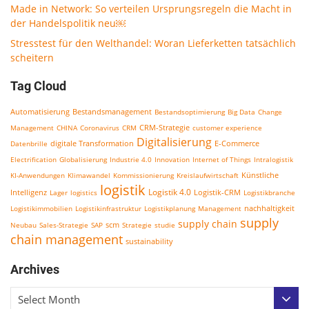
Made in Network: So verteilen Ursprungsregeln die Macht in
der Handelspolitik neu￼
Stresstest für den Welthandel: Woran Lieferketten tatsächlich
scheitern
Tag Cloud
Bestandsmanagement
Automatisierung
Bestandsoptimierung
Big Data
Change
CRM-Strategie
Management
CHINA
Coronavirus
CRM
customer experience
Digitalisierung
E-Commerce
Datenbrille
digitale Transformation
Electrification
Globalisierung
Industrie 4.0
Innovation
Internet of Things
Intralogistik
KI-Anwendungen
Klimawandel
Kommissionierung
Kreislaufwirtschaft
Künstliche
logistik
Logistik 4.0
Logistik-CRM
Intelligenz
Lager
logistics
Logistikbranche
nachhaltigkeit
Logistikimmobilien
Logistikinfrastruktur
Logistikplanung
Management
supply
supply chain
scm
Neubau
Sales-Strategie
SAP
Strategie
studie
chain management
sustainability
Archives
Select Month