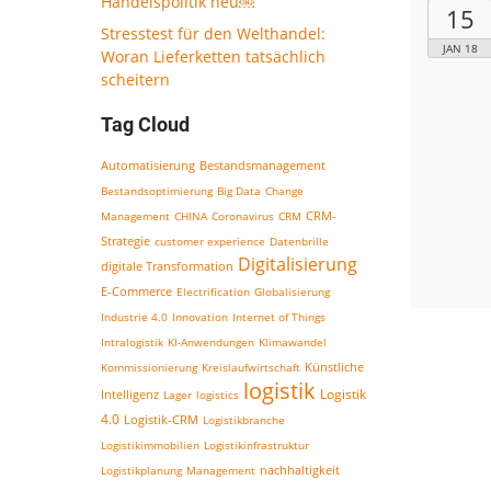
Handelspolitik neu￼
15
Stresstest für den Welthandel:
JAN 18
Woran Lieferketten tatsächlich
scheitern
Tag Cloud
Bestandsmanagement
Automatisierung
Bestandsoptimierung
Big Data
Change
CRM-
Management
CHINA
Coronavirus
CRM
Strategie
customer experience
Datenbrille
Digitalisierung
digitale Transformation
E-Commerce
Electrification
Globalisierung
Industrie 4.0
Innovation
Internet of Things
Intralogistik
KI-Anwendungen
Klimawandel
Kommissionierung
Kreislaufwirtschaft
Künstliche
logistik
Logistik
Intelligenz
Lager
logistics
4.0
Logistik-CRM
Logistikbranche
Logistikimmobilien
Logistikinfrastruktur
nachhaltigkeit
Logistikplanung
Management