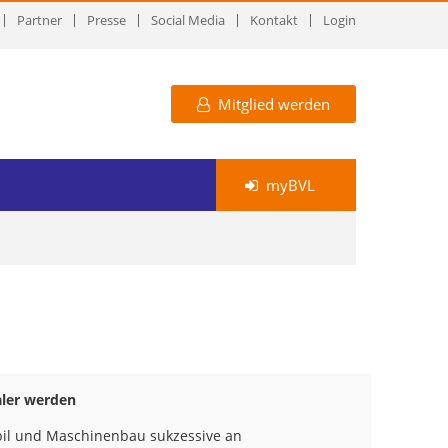
Partner
Presse
Social Media
Kontakt
Login
Mitglied werden
myBVL
aler werden
bil und Maschinenbau sukzessive an