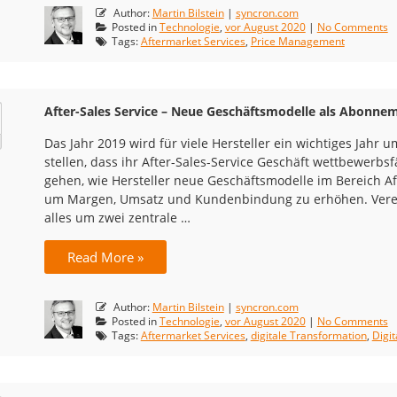
Author:
Martin Bilstein
|
syncron.com
Posted in
Technologie
,
vor August 2020
|
No Comments
Tags:
Aftermarket Services
,
Price Management
After-Sales Service – Neue Geschäftsmodelle als Abonne
Das Jahr 2019 wird für viele Hersteller ein wichtiges Jahr 
stellen, dass ihr After-Sales-Service Geschäft wettbewerbsf
gehen, wie Hersteller neue Geschäftsmodelle im Bereich A
um Margen, Umsatz und Kundenbindung zu erhöhen. Verein
alles um zwei zentrale …
Read More »
Author:
Martin Bilstein
|
syncron.com
Posted in
Technologie
,
vor August 2020
|
No Comments
Tags:
Aftermarket Services
,
digitale Transformation
,
Digit