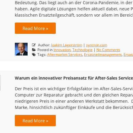
Bedeutung. Das liegt auch an der Corona-Pandemie, in der e
haben. Agile digitale Lösungen helfen aktuell dabei, neue 
klassischen Ersatzteilgeschäft, sondern vor allem im Bere
Read More »
Author:
Joakim Lagerström
|
syncron.com
Posted in
Innovation
,
Technologie
|
No Comments
Tags:
Aftermarket Services
,
Ersatzteilmanagement
,
Ersat
Warum ein innovativer Preisansatz für After-Sales Servic
Der Preis ist ein wichtiger Erfolgsfaktor im After-Sales-Ser
Computer zur Reparatur gebracht und den gleichen Repara
niedrigeren Preis in einer anderen Werkstatt bekommen. De
Marke, hinsichtlich zukünftiger Einkäufe und die Berücksi
Read More »