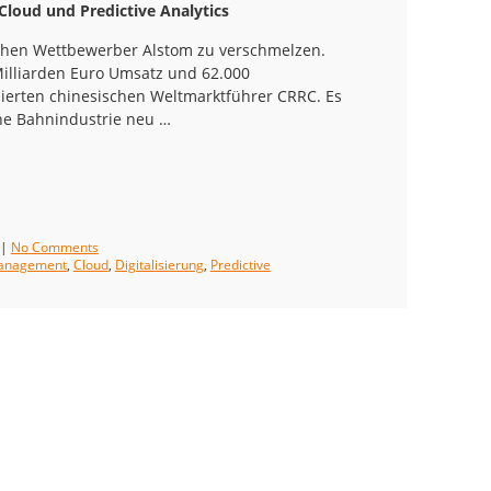
Cloud und Predictive Analytics
chen Wettbewerber Alstom zu verschmelzen.
illiarden Euro Umsatz und 62.000
ionierten chinesischen Weltmarktführer CRRC. Es
he Bahnindustrie neu …
|
No Comments
anagement
,
Cloud
,
Digitalisierung
,
Predictive