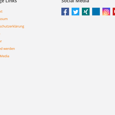
ge Links
Social Media
kt
ssum
schutzerklärung
e
er
ed werden
 Media