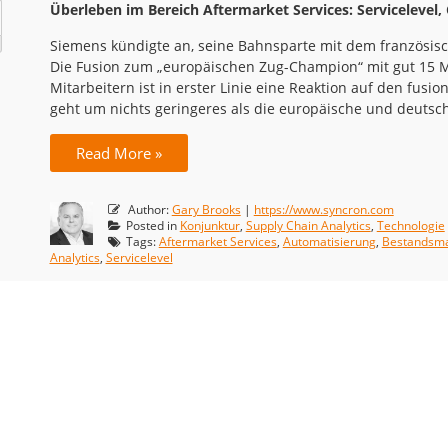
Überleben im Bereich Aftermarket Services: Servicelevel, 
Siemens kündigte an, seine Bahnsparte mit dem französis
Die Fusion zum „europäischen Zug-Champion“ mit gut 15 M
Mitarbeitern ist in erster Linie eine Reaktion auf den fus
geht um nichts geringeres als die europäische und deutsc
Read More »
Author:
Gary Brooks
|
https://www.syncron.com
Posted in
Konjunktur
,
Supply Chain Analytics
,
Technologie
Tags:
Aftermarket Services
,
Automatisierung
,
Bestandsm
Analytics
,
Servicelevel