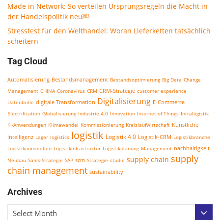
Made in Network: So verteilen Ursprungsregeln die Macht in
der Handelspolitik neu￼
Stresstest für den Welthandel: Woran Lieferketten tatsächlich
scheitern
Tag Cloud
Bestandsmanagement
Automatisierung
Bestandsoptimierung
Big Data
Change
CRM-Strategie
Management
CHINA
Coronavirus
CRM
customer experience
Digitalisierung
E-Commerce
Datenbrille
digitale Transformation
Electrification
Globalisierung
Industrie 4.0
Innovation
Internet of Things
Intralogistik
KI-Anwendungen
Klimawandel
Kommissionierung
Kreislaufwirtschaft
Künstliche
logistik
Logistik 4.0
Logistik-CRM
Intelligenz
Lager
logistics
Logistikbranche
nachhaltigkeit
Logistikimmobilien
Logistikinfrastruktur
Logistikplanung
Management
supply
supply chain
scm
Neubau
Sales-Strategie
SAP
Strategie
studie
chain management
sustainability
Archives
Select Month