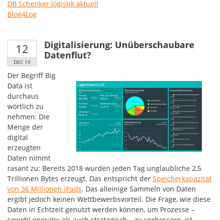
DB Schenker logistik aktuell
Blog4Log
Digitalisierung: Unüberschaubare
12
Datenflut?
DEC 19
Der Begriff Big
Data ist
durchaus
wörtlich zu
nehmen: Die
Menge der
digital
erzeugten
Daten nimmt
rasant zu: Bereits 2018 wurden jeden Tag unglaubliche 2,5
Trillionen Bytes erzeugt. Das entspricht der
Speicherkapazität
von 36 Millionen iPads
. Das alleinige Sammeln von Daten
ergibt jedoch keinen Wettbewerbsvorteil. Die Frage, wie diese
Daten in Echtzeit genutzt werden können, um Prozesse –
sowohl operativ als auch strategisch – zu verbessern, ist