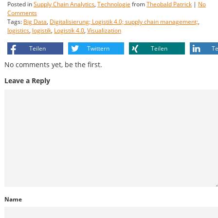
Posted in
Supply Chain Analytics
,
Technologie
from
Theobald Patrick
|
No
Comments
Tags:
Big Data
,
Digitalisierung; Logistik 4.0; supply chain management;
,
logistics
,
logistik
,
Logistik 4.0
,
Visualization
Teilen
Twittern
Teilen
Te
No comments yet, be the first.
Leave a Reply
Name