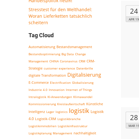
Handelspolitik neu￼
24
Stresstest für den Welthandel:
Woran Lieferketten tatsächlich
APR 19
scheitern
Tag Cloud
Bestandsmanagement
Automatisierung
Bestandsoptimierung
Big Data
Change
CRM-
Management
CHINA
Coronavirus
CRM
Strategie
customer experience
Datenbrille
Digitalisierung
digitale Transformation
E-Commerce
Electrification
Globalisierung
Industrie 4.0
Innovation
Internet of Things
Intralogistik
KI-Anwendungen
Klimawandel
Kommissionierung
Kreislaufwirtschaft
Künstliche
logistik
Logistik
Intelligenz
Lager
logistics
28
4.0
Logistik-CRM
Logistikbranche
MAR 1
Logistikimmobilien
Logistikinfrastruktur
nachhaltigkeit
Logistikplanung
Management