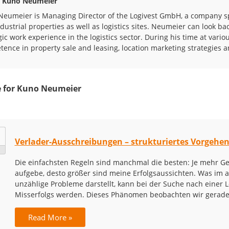
 Kuno Neumeier
eumeier is Managing Director of the Logivest GmbH, a company spe
dustrial properties as well as logistics sites. Neumeier can look b
gic work experience in the logistics sector. During his time at vario
ence in property sale and leasing, location marketing strategies a
 for
Kuno Neumeier
Verlader-Ausschreibungen – strukturiertes Vorgehen
Die einfachsten Regeln sind manchmal die besten: Je mehr Ge
aufgebe, desto größer sind meine Erfolgsaussichten. Was im a
unzählige Probleme darstellt, kann bei der Suche nach einer 
Misserfolgs werden. Dieses Phänomen beobachten wir gerade
Read More »