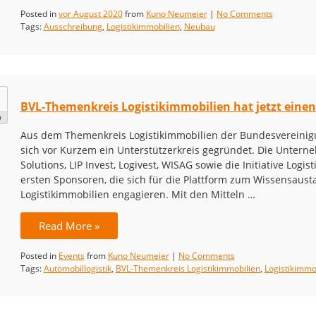
Posted in
vor August 2020
from
Kuno Neumeier
|
No Comments
Tags:
Ausschreibung
,
Logistikimmobilien
,
Neubau
BVL-Themenkreis Logistikimmobilien hat jetzt einen
9
Aus dem Themenkreis Logistikimmobilien der Bundesvereinigung
sich vor Kurzem ein Unterstützerkreis gegründet. Die Unter
Solutions, LIP Invest, Logivest, WISAG sowie die Initiative Logis
ersten Sponsoren, die sich für die Plattform zum Wissensaust
Logistikimmobilien engagieren. Mit den Mitteln …
Read More »
Posted in
Events
from
Kuno Neumeier
|
No Comments
Tags:
Automobillogistik
,
BVL-Themenkreis Logistikimmobilien
,
Logistikimmo