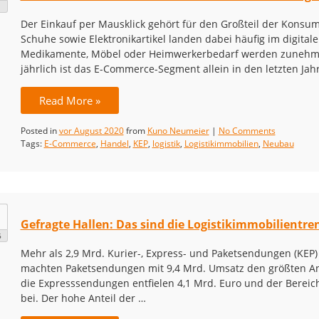
Der Einkauf per Mausklick gehört für den Großteil der Konsu
Schuhe sowie Elektronikartikel landen dabei häufig im digita
Medikamente, Möbel oder Heimwerkerbedarf werden zunehmen
jährlich ist das E-Commerce-Segment allein in den letzten J
Read More »
Posted in
vor August 2020
from
Kuno Neumeier
|
No Comments
Tags:
E-Commerce
,
Handel
,
KEP
,
logistik
,
Logistikimmobilien
,
Neubau
Gefragte Hallen: Das sind die Logistikimmobilientre
6
Mehr als 2,9 Mrd. Kurier-, Express- und Paketsendungen (KEP)
machten Paketsendungen mit 9,4 Mrd. Umsatz den größten Ant
die Expresssendungen entfielen 4,1 Mrd. Euro und der Bereic
bei. Der hohe Anteil der …