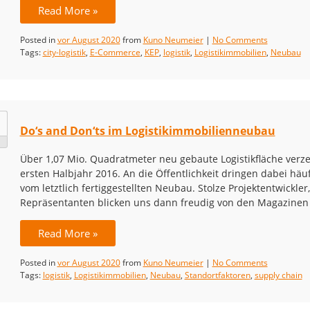
Read More »
Posted in
vor August 2020
from
Kuno Neumeier
|
No Comments
Tags:
city-logistik
,
E-Commerce
,
KEP
,
logistik
,
Logistikimmobilien
,
Neubau
Do‘s and Don‘ts im Logistikimmobilienneubau
Über 1,07 Mio. Quadratmeter neu gebaute Logistikfläche verz
ersten Halbjahr 2016. An die Öffentlichkeit dringen dabei häu
vom letztlich fertiggestellten Neubau. Stolze Projektentwick
Repräsentanten blicken uns dann freudig von den Magazinen 
Read More »
Posted in
vor August 2020
from
Kuno Neumeier
|
No Comments
Tags:
logistik
,
Logistikimmobilien
,
Neubau
,
Standortfaktoren
,
supply chain