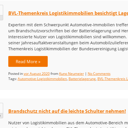
BVL-Themenkreis Logistikimmobilien besichtigt Lage
Experten mit dem Schwerpunkt Automotive-Immobilien treffen 
um Brandschutzvorschriften bei der Batterielagerung und He
Interessierte Nutzer von Logistikimmobilien sind willkommen.
seiner Jahresauftaktveranstaltungen beim Automobilzulieferer S
Themenkreis Logistikimmobilien der Bundesvereinigung Logist
Read More »
Posted in
vor August 2020
from
Kuno Neumeier
|
No Comments
Tags:
Automotive-Logistikimmobilien
,
Batterielagerung
,
BVL-Themenkreis L
Brandschutz nicht auf die leichte Schulter nehmen!
9
Nutzer von Logistikimmobilien aus dem Automotive-Bereich mü