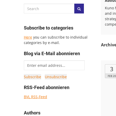
About
Kuno N
and in
strate
compet
Subscribe to categories
Here
you can subscribe to individual
categories by e-mail.
Archive
Blog via E-Mail abonnieren
3
FEB 20
RSS-Feed abonnieren
BVL RSS-Feed
Authors