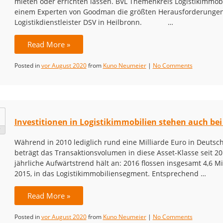
mieten oder errichten lassen. BVL Themenkreis Logistikimmobili
einem Experten von Goodman die größten Herausforderungen
Logistikdienstleister DSV in Heilbronn. …
Read More »
Posted in
vor August 2020
from
Kuno Neumeier
|
No Comments
Investitionen in Logistikimmobilien stehen auch be
7
Während in 2010 lediglich rund eine Milliarde Euro in Deutsch
beträgt das Transaktionsvolumen in diese Asset-Klasse seit 20
jährliche Aufwärtstrend hält an: 2016 flossen insgesamt 4,6 Mi
2015, in das Logistikimmobiliensegment. Entsprechend …
Read More »
Posted in
vor August 2020
from
Kuno Neumeier
|
No Comments