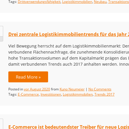
Tags:
Drittverwendungsfähigkeit
,
Logistikimmobilien
,
Neubau
,
Transaktion
Drei zentrale Logistikimmobilientrends für das Jahr 
Viel Bewegung herrscht auf dem Logistikimmobilienmarkt: D
verbundene Flächennachfrage, die zunehmende Konsolidierung
hohe Transaktionsvolumen auf dem Kapitalmarkt prägen das Bi
damit verbundenen Trends auch 2017 anhalten werden. Innova
Read More »
Posted in
vor August 2020
from
Kuno Neumeier
|
No Comments
Tags:
E-Commerce
,
Investitionen
,
Logistikimmobilien
,
Trends 2017
E-Commerce ist bedeutendster Treiber für neue Logi