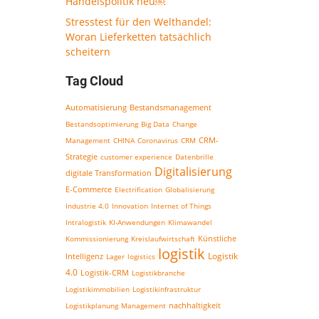
Handelspolitik neu￼
Stresstest für den Welthandel:
Woran Lieferketten tatsächlich
scheitern
Tag Cloud
Bestandsmanagement
Automatisierung
Bestandsoptimierung
Big Data
Change
CRM-
Management
CHINA
Coronavirus
CRM
Strategie
customer experience
Datenbrille
Digitalisierung
digitale Transformation
E-Commerce
Electrification
Globalisierung
Industrie 4.0
Innovation
Internet of Things
Intralogistik
KI-Anwendungen
Klimawandel
Kommissionierung
Kreislaufwirtschaft
Künstliche
logistik
Logistik
Intelligenz
Lager
logistics
4.0
Logistik-CRM
Logistikbranche
Logistikimmobilien
Logistikinfrastruktur
nachhaltigkeit
Logistikplanung
Management