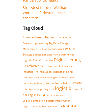
Handelspolitik neu￼
Stresstest für den Welthandel:
Woran Lieferketten tatsächlich
scheitern
Tag Cloud
Bestandsmanagement
Automatisierung
Bestandsoptimierung
Big Data
Change
CRM-
Management
CHINA
Coronavirus
CRM
Strategie
customer experience
Datenbrille
Digitalisierung
digitale Transformation
E-Commerce
Electrification
Globalisierung
Industrie 4.0
Innovation
Internet of Things
Intralogistik
KI-Anwendungen
Klimawandel
Kommissionierung
Kreislaufwirtschaft
Künstliche
logistik
Logistik
Intelligenz
Lager
logistics
4.0
Logistik-CRM
Logistikbranche
Logistikimmobilien
Logistikinfrastruktur
nachhaltigkeit
Logistikplanung
Management