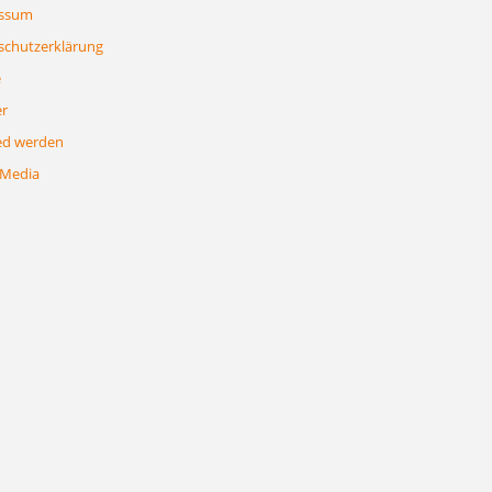
ssum
schutzerklärung
e
er
ed werden
 Media