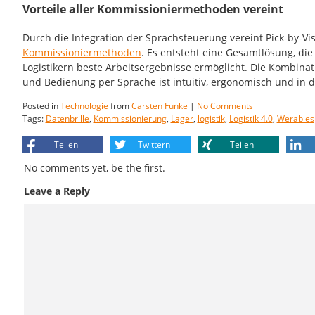
Vorteile aller Kommissioniermethoden vereint
Durch die Integration der Sprachsteuerung vereint Pick-by-Vis
Kommissioniermethoden
. Es entsteht eine Gesamtlösung, di
Logistikern beste Arbeitsergebnisse ermöglicht. Die Kombina
und Bedienung per Sprache ist intuitiv, ergonomisch und in de
Posted in
Technologie
from
Carsten Funke
|
No Comments
Tags:
Datenbrille
,
Kommissionierung
,
Lager
,
logistik
,
Logistik 4.0
,
Werables
Teilen
Twittern
Teilen
No comments yet, be the first.
Leave a Reply