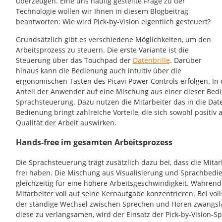
überzeugen. Eine uns häufig gestellte Frage zu der
Technologie wollen wir Ihnen in diesem Blogbeitrag
beantworten: Wie wird Pick-by-Vision eigentlich gesteuert?
Grundsätzlich gibt es verschiedene Möglichkeiten, um den
Arbeitsprozess zu steuern. Die erste Variante ist die
Steuerung über das Touchpad der
Datenbrille
. Darüber
hinaus kann die Bedienung auch intuitiv über die
ergonomischen Tasten des Picavi Power Controls erfolgen. In 
Anteil der Anwender auf eine Mischung aus einer dieser Bed
Sprachsteuerung. Dazu nutzen die Mitarbeiter das in die Daten
Bedienung bringt zahlreiche Vorteile, die sich sowohl positiv a
Qualität der Arbeit auswirken.
Hands-free im gesamten Arbeitsprozess
Die Sprachsteuerung trägt zusätzlich dazu bei, dass die Mit
frei haben. Die Mischung aus Visualisierung und Sprachbedi
gleichzeitig für eine höhere Arbeitsgeschwindigkeit. Während
Mitarbeiter voll auf seine Kernaufgabe konzentrieren. Bei vo
der ständige Wechsel zwischen Sprechen und Hören zwangslä
diese zu verlangsamen, wird der Einsatz der Pick-by-Vision-S