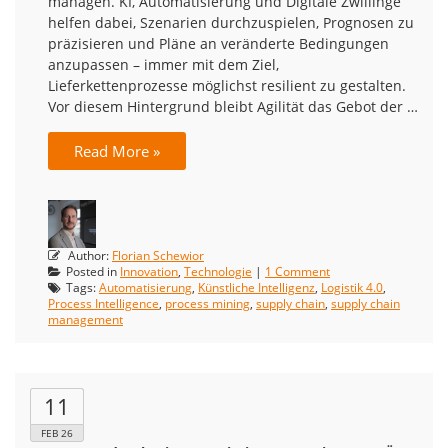
managen. KI, Automatisierung und Digitale Zwillinge
helfen dabei, Szenarien durchzuspielen, Prognosen zu
präzisieren und Pläne an veränderte Bedingungen
anzupassen – immer mit dem Ziel,
Lieferkettenprozesse möglichst resilient zu gestalten.
Vor diesem Hintergrund bleibt Agilität das Gebot der …
Read More »
Author:
Florian Schewior
Posted in
Innovation
,
Technologie
|
1 Comment
Tags:
Automatisierung
,
Künstliche Intelligenz
,
Logistik 4.0
,
Process Intelligence
,
process mining
,
supply chain
,
supply chain
management
11
FEB 26