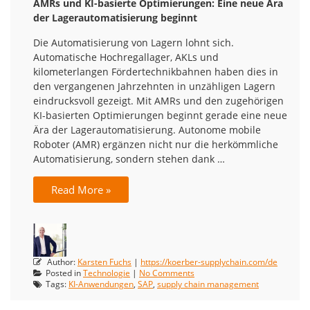
AMRs und KI-basierte Optimierungen: Eine neue Ära
der Lagerautomatisierung beginnt
Die Automatisierung von Lagern lohnt sich.
Automatische Hochregallager, AKLs und
kilometerlangen Fördertechnikbahnen haben dies in
den vergangenen Jahrzehnten in unzähligen Lagern
eindrucksvoll gezeigt. Mit AMRs und den zugehörigen
KI-basierten Optimierungen beginnt gerade eine neue
Ära der Lagerautomatisierung. Autonome mobile
Roboter (AMR) ergänzen nicht nur die herkömmliche
Automatisierung, sondern stehen dank …
Read More »
Author:
Karsten Fuchs
|
https://koerber-supplychain.com/de
Posted in
Technologie
|
No Comments
Tags:
KI-Anwendungen
,
SAP
,
supply chain management