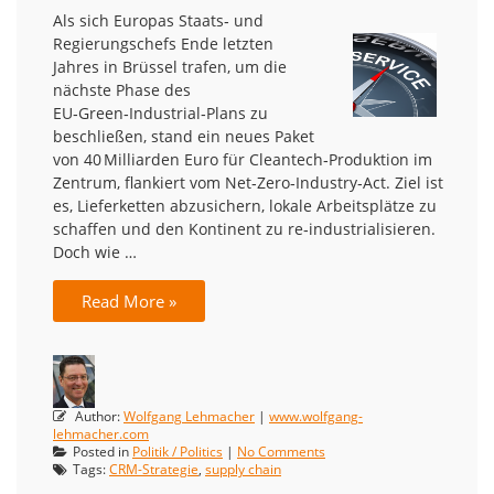
Als sich Europas Staats‑ und
Regierungschefs Ende letzten
Jahres in Brüssel trafen, um die
nächste Phase des
EU‑Green‑Industrial‑Plans zu
beschließen, stand ein neues Paket
von 40 Milliarden Euro für Cleantech‑Produktion im
Zentrum, flankiert vom Net‑Zero‑Industry‑Act. Ziel ist
es, Lieferketten abzusichern, lokale Arbeitsplätze zu
schaffen und den Kontinent zu re‑industrialisieren.​
Doch wie …
Read More »
Author:
Wolfgang Lehmacher
|
www.wolfgang-
lehmacher.com
Posted in
Politik / Politics
|
No Comments
Tags:
CRM-Strategie
,
supply chain