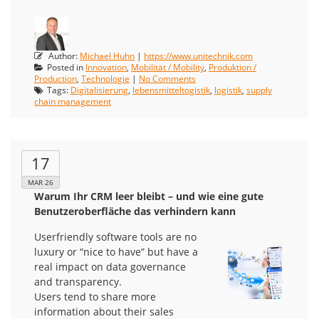
Author:
Michael Huhn
|
https://www.unitechnik.com
Posted in
Innovation
,
Mobilität / Mobility
,
Produktion /
Production
,
Technologie
|
No Comments
Tags:
Digitalisierung
,
lebensmitteltogistik
,
logistik
,
supply
chain management
17
MAR 26
Warum Ihr CRM leer bleibt – und wie eine gute
Benutzeroberfläche das verhindern kann
Userfriendly software tools are no
luxury or “nice to have” but have a
real impact on data governance
and transparency.
Users tend to share more
information about their sales