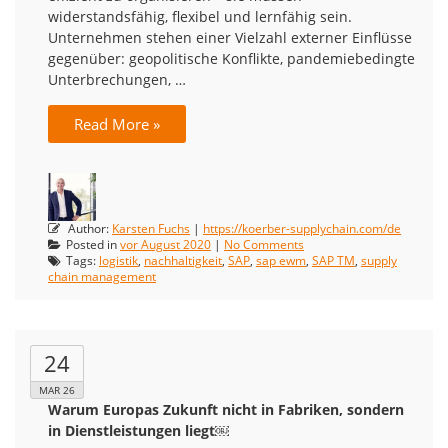
widerstandsfähig, flexibel und lernfähig sein.
Unternehmen stehen einer Vielzahl externer Einflüsse
gegenüber: geopolitische Konflikte, pandemiebedingte
Unterbrechungen, …
Read More »
Author:
Karsten Fuchs
|
https://koerber-supplychain.com/de
Posted in
vor August 2020
|
No Comments
Tags:
logistik
,
nachhaltigkeit
,
SAP
,
sap ewm
,
SAP TM
,
supply
chain management
24
MAR 26
Warum Europas Zukunft nicht in Fabriken, sondern
in Dienstleistungen liegt￼