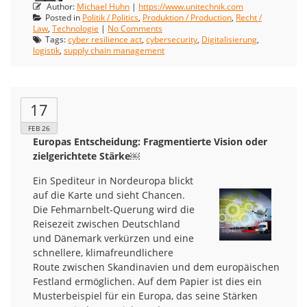
Author:
Michael Huhn
|
https://www.unitechnik.com
Posted in
Politik / Politics
,
Produktion / Production
,
Recht /
Law
,
Technologie
|
No Comments
Tags:
cyber resilience act
,
cybersecurity
,
Digitalisierung
,
logistik
,
supply chain management
17
FEB 26
Europas Entscheidung: Fragmentierte Vision oder
zielgerichtete Stärke￼
Ein Spediteur in Nordeuropa blickt
auf die Karte und sieht Chancen.
Die Fehmarnbelt‑Querung wird die
Reisezeit zwischen Deutschland
und Dänemark verkürzen und eine
schnellere, klimafreundlichere
Route zwischen Skandinavien und dem europäischen
Festland ermöglichen. Auf dem Papier ist dies ein
Musterbeispiel für ein Europa, das seine Stärken