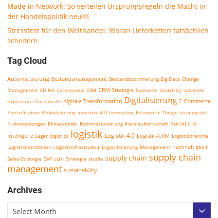
Made in Network: So verteilen Ursprungsregeln die Macht in
der Handelspolitik neu￼
Stresstest für den Welthandel: Woran Lieferketten tatsächlich
scheitern
Tag Cloud
Bestandsmanagement
Automatisierung
Bestandsoptimierung
Big Data
Change
CRM-Strategie
Management
CHINA
Coronavirus
CRM
Customer centricity
customer
Digitalisierung
E-Commerce
experience
Datenbrille
digitale Transformation
Electrification
Globalisierung
Industrie 4.0
Innovation
Internet of Things
Intralogistik
KI-Anwendungen
Klimawandel
Kommissionierung
Kreislaufwirtschaft
Künstliche
logistik
Logistik 4.0
Logistik-CRM
Intelligenz
Lager
logistics
Logistikbranche
nachhaltigkeit
Logistikimmobilien
Logistikinfrastruktur
Logistikplanung
Management
supply chain
supply chain
scm
Sales-Strategie
SAP
Strategie
studie
management
sustainability
Archives
Select Month