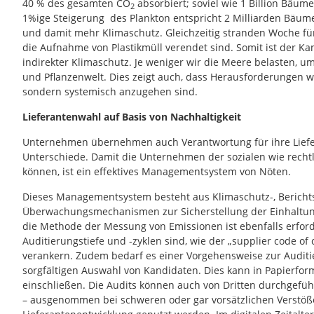
40 % des gesamten CO
absorbiert; soviel wie 1 Billion Bäu
2
1%ige Steigerung des Plankton entspricht 2 Milliarden Bäu
und damit mehr Klimaschutz. Gleichzeitig stranden Woche fü
die Aufnahme von Plastikmüll verendet sind. Somit ist der Ka
indirekter Klimaschutz. Je weniger wir die Meere belasten, u
und Pflanzenwelt. Dies zeigt auch, dass Herausforderungen wi
sondern systemisch anzugehen sind.
Lieferantenwahl auf Basis von Nachhaltigkeit
Unternehmen übernehmen auch Verantwortung für ihre Lief
Unterschiede. Damit die Unternehmen der sozialen wie rech
können, ist ein effektives Managementsystem von Nöten.
Dieses Managementsystem besteht aus Klimaschutz-, Berichts
Überwachungsmechanismen zur Sicherstellung der Einhaltun
die Methode der Messung von Emissionen ist ebenfalls erforde
Auditierungstiefe und -zyklen sind, wie der „supplier code of
verankern. Zudem bedarf es einer Vorgehensweise zur Auditi
sorgfältigen Auswahl von Kandidaten. Dies kann in Papierform
einschließen. Die Audits können auch von Dritten durchgeführ
– ausgenommen bei schweren oder gar vorsätzlichen Verstöß