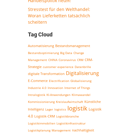
Handelspolitik neu￼
Stresstest für den Welthandel:
Woran Lieferketten tatsächlich
scheitern
Tag Cloud
Bestandsmanagement
Automatisierung
Bestandsoptimierung
Big Data
Change
CRM-
Management
CHINA
Coronavirus
CRM
Strategie
customer experience
Datenbrille
Digitalisierung
digitale Transformation
E-Commerce
Electrification
Globalisierung
Industrie 4.0
Innovation
Internet of Things
Intralogistik
KI-Anwendungen
Klimawandel
Kommissionierung
Kreislaufwirtschaft
Künstliche
logistik
Logistik
Intelligenz
Lager
logistics
4.0
Logistik-CRM
Logistikbranche
Logistikimmobilien
Logistikinfrastruktur
nachhaltigkeit
Logistikplanung
Management