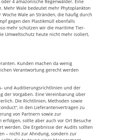
me oder 4 amazonische Regenwälder. Eine
me. Mehr Wale bedeutet mehr Phytoplankton
r Woche Wale an Stränden, die häufig durch
mpf gegen den Plastikmüll ebenfalls
mso mehr schützen wir die maritime Tier-
e Umweltschutz heute nicht mehr isoliert,
eranten. Kunden machen da wenig
tlichen Verantwortung gerecht werden
- und Auditierungsrichtlinien und der
g der Vorgaben. Eine Vereinbarung über
rlich. Die Richtlinien, Methoden sowie
 conduct“, in den Lieferantenverträgen zu
erung von Partnern sowie zur
 erfolgen, sollte aber auch vor Ort Besuche
t werden. Die Ergebnisse der Audits sollten
en – nicht zur Ahndung, sondern zur