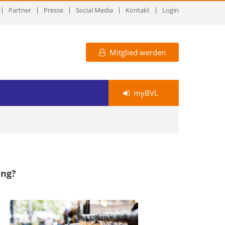
Partner
Presse
Social Media
Kontakt
Login
Mitglied werden
myBVL
ung?