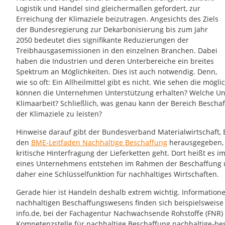
Logistik und Handel sind gleichermaßen gefordert, zur
Erreichung der Klimaziele beizutragen. Angesichts des Ziels
der Bundesregierung zur Dekarbonisierung bis zum Jahr
2050 bedeutet dies signifikante Reduzierungen der
Treibhausgasemissionen in den einzelnen Branchen. Dabei
haben die Industrien und deren Unterbereiche ein breites
Spektrum an Möglichkeiten. Dies ist auch notwendig. Denn,
wie so oft: Ein Allheilmittel gibt es nicht. Wie sehen die m
können die Unternehmen Unterstützung erhalten? Welche Un
Klimaarbeit? Schließlich, was genau kann der Bereich Beschaf
der Klimaziele zu leisten?
Hinweise darauf gibt der Bundesverband Materialwirtschaft, Ei
den
BME-Leitfaden Nachhaltige Beschaffung
herausgegeben, e
kritische Hinterfragung der Lieferketten geht. Dort heißt es i
eines Unternehmens entstehen im Rahmen der Beschaffung und
daher eine Schlüsselfunktion für nachhaltiges Wirtschaften.
Gerade hier ist Handeln deshalb extrem wichtig. Informatione
nachhaltigen Beschaffungswesens finden sich beispielswei
info.de, bei der Fachagentur Nachwachsende Rohstoffe (FNR) 
Kompetenzstelle für nachhaltige Beschaffung nachhaltige-be