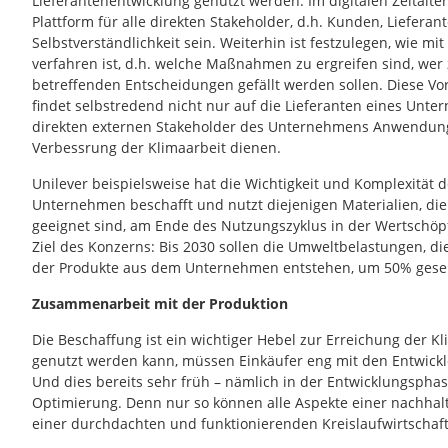
Lieferantenentwicklung genutzt werden. Im digitalen Zeitalte
Plattform für alle direkten Stakeholder, d.h. Kunden, Liefera
Selbstverständlichkeit sein. Weiterhin ist festzulegen, wie 
verfahren ist, d.h. welche Maßnahmen zu ergreifen sind, wer 
betreffenden Entscheidungen gefällt werden sollen. Diese V
findet selbstredend nicht nur auf die Lieferanten eines Unt
direkten externen Stakeholder des Unternehmens Anwendung. 
Verbessrung der Klimaarbeit dienen.
Unilever beispielsweise hat die Wichtigkeit und Komplexität 
Unternehmen beschafft und nutzt diejenigen Materialien, di
geeignet sind, am Ende des Nutzungszyklus in der Wertschöp
Ziel des Konzerns: Bis 2030 sollen die Umweltbelastungen, d
der Produkte aus dem Unternehmen entstehen, um 50% gese
Zusammenarbeit mit der Produktion
Die Beschaffung ist ein wichtiger Hebel zur Erreichung der Kl
genutzt werden kann, müssen Einkäufer eng mit den Entwick
Und dies bereits sehr früh – nämlich in der Entwicklungsphas
Optimierung. Denn nur so können alle Aspekte einer nachhal
einer durchdachten und funktionierenden Kreislaufwirtschaf