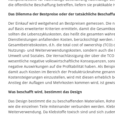
die öffentliche Beschaffung betreffen, liefern sie praktikable 
Das Dilemma der Bestpreise oder der tatsächliche Beschaff
Der Einkauf wird weitgehend an Bestpreisen gemessen. Die na
auf Basis erweiterter Kriterien ermitteln, damit die Gesamtkos
sollten die Lebenszykluskosten, das heißt die gesamten wäh
Dienstleistungen anfallenden Kosten, berücksichtigt werden. 
Gesamtbetriebskosten, d.h. die total cost of ownership (TCO)
Nutzungs- und Weiterverwendungskosten, sondern auch die Ex
Umwelt und Soziales. Die Vernachlässigung der über die TCO
wesentliche negative volkswirtschaftliche Konsequenzen, so
negative Auswirkungen auf die Profitabilität haben. Als Beisp
damit auch Kosten im Bereich der Produktrücknahme genannt. 
Kostensteigerungen einzustellen, wird mit diesen erheblich
Anstieg der Auflagen und Mehrkosten kommen wird, ist gewis
Was beschafft wird, bestimmt das Design
Das Design bestimmt die zu beschaffenden Materialien, Rohst
wie die einzelnen Teile miteinander verbunden werden. Klebst
Weiterverwendung. Da Klebstoffe toxisch sind und sich zud