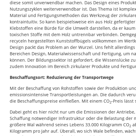
diese somit unverwendbar machen. Das Design eines Produkt
Nutzungszyklen weiterverwendbar ist. Das Thema ist komplex.
Material und Fertigungsmethoden das Werkzeug der zirkularen
kontraintuitiv. So kann beispielsweise ein aus Holz gefertigte
Klebstoffen eine Bürde für die Umwelt darstellen, da er kaum 
toxischen Stoffe mit dem Holz untrennbar verbinden. Demge
recyceln hergestellten Kunststoffbügels vollkommen im Wert
Design packt das Problem an der Wurzel. Uns fehlt allerdin
Bereichen Design, Materialwissenschaft und Fertigung, um na
können. Der Bildungssektor ist gefordert, die Wissenslücke z
zudem Innovation im Bereich zirkularer Produkte und Fertigu
Beschaffungsort: Reduzierung der Transportwege
Mit der Beschaffung von Rohstoffen sowie der Produktion und
emissionsintensive Transportleistungen an. Die dadurch veru
die Beschaffungspreise einfließen. Mit einem CO
-Preis lässt 
2
Dabei geht es hier nicht nur um die Emissionen der Antrieb
Schaffung notwendiger Infrastruktur oder die Belastung der m
größere Wal während seines Lebens 33.000 Kilogramm CO
ab
2
Kilogramm pro Jahr auf. Überall, wo sich Wale befinden, wäch