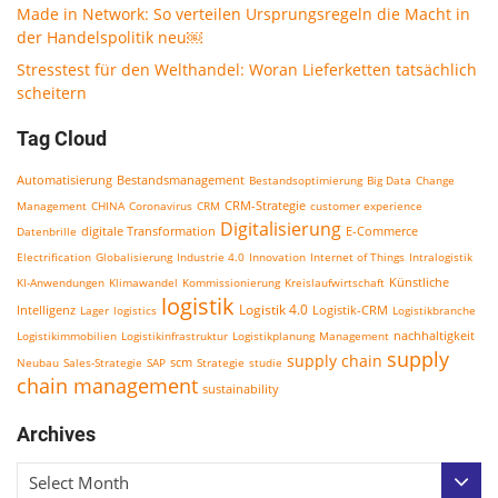
Made in Network: So verteilen Ursprungsregeln die Macht in
der Handelspolitik neu￼
Stresstest für den Welthandel: Woran Lieferketten tatsächlich
scheitern
Tag Cloud
Bestandsmanagement
Automatisierung
Bestandsoptimierung
Big Data
Change
CRM-Strategie
Management
CHINA
Coronavirus
CRM
customer experience
Digitalisierung
E-Commerce
Datenbrille
digitale Transformation
Electrification
Globalisierung
Industrie 4.0
Innovation
Internet of Things
Intralogistik
KI-Anwendungen
Klimawandel
Kommissionierung
Kreislaufwirtschaft
Künstliche
logistik
Logistik 4.0
Logistik-CRM
Intelligenz
Lager
logistics
Logistikbranche
nachhaltigkeit
Logistikimmobilien
Logistikinfrastruktur
Logistikplanung
Management
supply
supply chain
scm
Neubau
Sales-Strategie
SAP
Strategie
studie
chain management
sustainability
Archives
Select Month