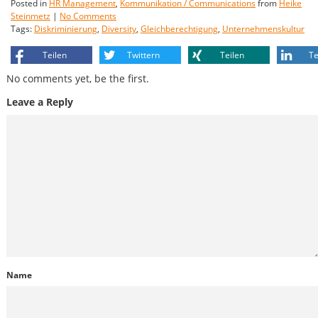
Posted in
HR Management
,
Kommunikation / Communications
from
Heike
Steinmetz
|
No Comments
Tags:
Diskriminierung
,
Diversity
,
Gleichberechtigung
,
Unternehmenskultur
Teilen
Twittern
Teilen
Te
No comments yet, be the first.
Leave a Reply
Name