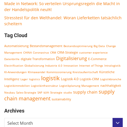
Made in Network: So verteilen Ursprungsregeln die Macht in
der Handelspolitik neu￼
Stresstest für den Welthandel: Woran Lieferketten tatsächlich
scheitern
Tag Cloud
Bestandsmanagement
Automatisierung
Bestandsoptimierung
Big Data
Change
CRM-Strategie
Management
CHINA
Coronavirus
CRM
customer experience
Digitalisierung
E-Commerce
Datenbrille
digitale Transformation
Electrification
Globalisierung
Industrie 4.0
Innovation
Internet of Things
Intralogistik
KI-Anwendungen
Klimawandel
Kommissionierung
Kreislaufwirtschaft
Künstliche
logistik
Logistik 4.0
Logistik-CRM
Intelligenz
Lager
logistics
Logistikbranche
nachhaltigkeit
Logistikimmobilien
Logistikinfrastruktur
Logistikplanung
Management
supply
supply chain
scm
Neubau
Sales-Strategie
SAP
Strategie
studie
chain management
sustainability
Archives
Select Month