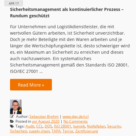
APR 17
Sicherheitsmanagement als kontinuierlicher Prozess –
Rundum geschützt
Für Unternehmen und Logistikdienstleister, die mit
wertvollen Gütern arbeiten, ist Sicherheit unverzichtbar.
Doch je mehr Beteiligte mit den Waren arbeiten und je
länger die Wertschöpfungskette ist, desto schwieriger wird
es, ein Maximum an Sicherheit zu erreichen und dieses
auch nachzuweisen. Ein systematisches
Sicherheitsmanagement gemäß den Standards ISO 28001,
ISO/IEC 27001 …
Read More »
Author:
Sebastian Brehm
|
www.dqs.de/ccl
Posted in
vor August 2020
|
No Comments
Tags:
Audit
,
CCL
,
DQS
,
ISO 28001
,
logistik
,
Notfallplan
,
Security
,
Sicherheit
,
supply chain
,
TAPA
,
Terror
,
Zertifizierung