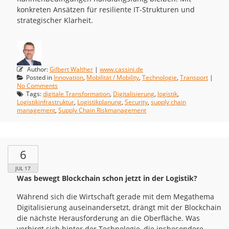
konkreten Ansätzen für resiliente IT-Strukturen und
strategischer Klarheit.
Author:
Gilbert Walther
|
www.cassini.de
Posted in
Innovation
,
Mobilität / Mobility
,
Technologie
,
Transport
|
No Comments
Tags:
digitale Transformation
,
Digitalisierung
,
logistik
,
Logistikinfrastruktur
,
Logistikplanung
,
Security
,
supply chain
management
,
Supply Chain Riskmanagement
6
JUL 17
Was bewegt Blockchain schon jetzt in der Logistik?
Während sich die Wirtschaft gerade mit dem Megathema
Digitalisierung auseinandersetzt, drängt mit der Blockchain
die nächste Herausforderung an die Oberfläche. Was
verbirgt sich hinter der Technologie, die insbesondere