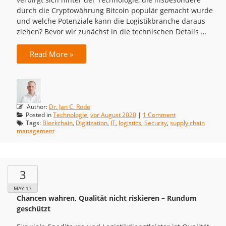
durch die Cryptowährung Bitcoin populär gemacht wurde
und welche Potenziale kann die Logistikbranche daraus
ziehen? Bevor wir zunächst in die technischen Details …
Read More »
Author:
Dr. Jan C. Rode
Posted in
Technologie
,
vor August 2020
|
1 Comment
Tags:
Blockchain
,
Digitization
,
IT
,
logistics
,
Security
,
supply chain
management
3
MAY 17
Chancen wahren, Qualität nicht riskieren – Rundum
geschützt