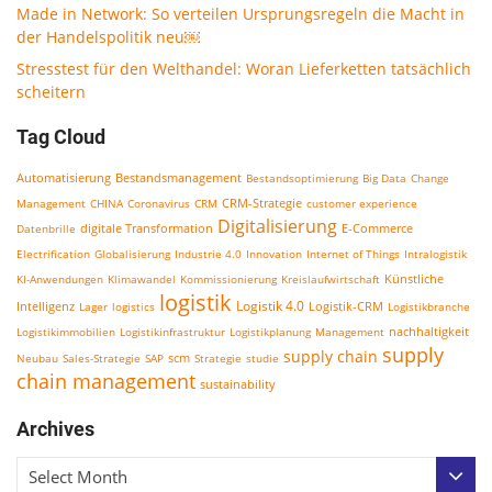
Made in Network: So verteilen Ursprungsregeln die Macht in
der Handelspolitik neu￼
Stresstest für den Welthandel: Woran Lieferketten tatsächlich
scheitern
Tag Cloud
Bestandsmanagement
Automatisierung
Bestandsoptimierung
Big Data
Change
CRM-Strategie
Management
CHINA
Coronavirus
CRM
customer experience
Digitalisierung
E-Commerce
Datenbrille
digitale Transformation
Electrification
Globalisierung
Industrie 4.0
Innovation
Internet of Things
Intralogistik
KI-Anwendungen
Klimawandel
Kommissionierung
Kreislaufwirtschaft
Künstliche
logistik
Logistik 4.0
Logistik-CRM
Intelligenz
Lager
logistics
Logistikbranche
nachhaltigkeit
Logistikimmobilien
Logistikinfrastruktur
Logistikplanung
Management
supply
supply chain
scm
Neubau
Sales-Strategie
SAP
Strategie
studie
chain management
sustainability
Archives
Select Month