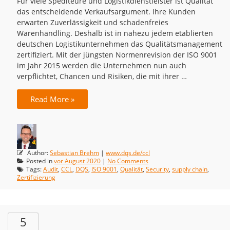
Für viele Spediteure und Logistikdienstleister ist Qualität
das entscheidende Verkaufsargument. Ihre Kunden
erwarten Zuverlässigkeit und schadenfreies
Warenhandling. Deshalb ist in nahezu jedem etablierten
deutschen Logistikunternehmen das Qualitätsmanagement
zertifiziert. Mit der jüngsten Normenrevision der ISO 9001
im Jahr 2015 werden die Unternehmen nun auch
verpflichtet, Chancen und Risiken, die mit ihrer …
Read More »
Author:
Sebastian Brehm
|
www.dqs.de/ccl
Posted in
vor August 2020
|
No Comments
Tags:
Audit
,
CCL
,
DQS
,
ISO 9001
,
Qualität
,
Security
,
supply chain
,
Zertifizierung
5