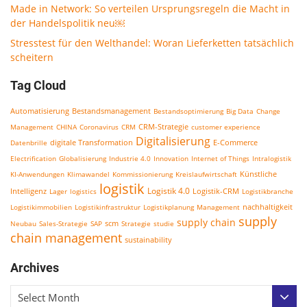
Made in Network: So verteilen Ursprungsregeln die Macht in
der Handelspolitik neu￼
Stresstest für den Welthandel: Woran Lieferketten tatsächlich
scheitern
Tag Cloud
Bestandsmanagement
Automatisierung
Bestandsoptimierung
Big Data
Change
CRM-Strategie
Management
CHINA
Coronavirus
CRM
customer experience
Digitalisierung
E-Commerce
Datenbrille
digitale Transformation
Electrification
Globalisierung
Industrie 4.0
Innovation
Internet of Things
Intralogistik
KI-Anwendungen
Klimawandel
Kommissionierung
Kreislaufwirtschaft
Künstliche
logistik
Logistik 4.0
Logistik-CRM
Intelligenz
Lager
logistics
Logistikbranche
nachhaltigkeit
Logistikimmobilien
Logistikinfrastruktur
Logistikplanung
Management
supply
supply chain
scm
Neubau
Sales-Strategie
SAP
Strategie
studie
chain management
sustainability
Archives
Select Month