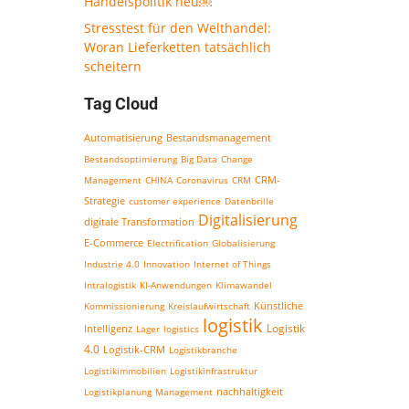
Handelspolitik neu￼
Stresstest für den Welthandel:
Woran Lieferketten tatsächlich
scheitern
Tag Cloud
Bestandsmanagement
Automatisierung
Bestandsoptimierung
Big Data
Change
CRM-
Management
CHINA
Coronavirus
CRM
Strategie
customer experience
Datenbrille
Digitalisierung
digitale Transformation
E-Commerce
Electrification
Globalisierung
Industrie 4.0
Innovation
Internet of Things
Intralogistik
KI-Anwendungen
Klimawandel
Kommissionierung
Kreislaufwirtschaft
Künstliche
logistik
Logistik
Intelligenz
Lager
logistics
4.0
Logistik-CRM
Logistikbranche
Logistikimmobilien
Logistikinfrastruktur
nachhaltigkeit
Logistikplanung
Management