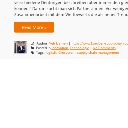
verschiedene Deutungen beschreiben aber immer den gleic
können.“ Darum sucht man sich Partner:innen. Vor wenigen 
Zusammenarbeit mit dem Wettbewerb, die als neuer Trend
Read More »
Author:
Veit Liemen
|
https://www.koerber-supplychain.c
Posted in
Innovation
,
Technologie
|
No Comments
Tags:
logistik
,
ökosystem
,
supply chain management