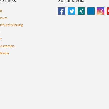
ge Links
Social Media
kt
ssum
schutzerklärung
e
er
ed werden
 Media