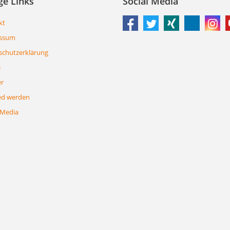
ge Links
Social Media
kt
ssum
schutzerklärung
e
er
ed werden
 Media