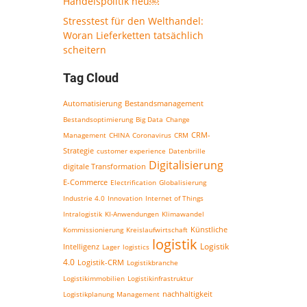
Handelspolitik neu￼
Stresstest für den Welthandel:
Woran Lieferketten tatsächlich
scheitern
Tag Cloud
Bestandsmanagement
Automatisierung
Bestandsoptimierung
Big Data
Change
CRM-
Management
CHINA
Coronavirus
CRM
Strategie
customer experience
Datenbrille
Digitalisierung
digitale Transformation
E-Commerce
Electrification
Globalisierung
Industrie 4.0
Innovation
Internet of Things
Intralogistik
KI-Anwendungen
Klimawandel
Kommissionierung
Kreislaufwirtschaft
Künstliche
logistik
Logistik
Intelligenz
Lager
logistics
4.0
Logistik-CRM
Logistikbranche
Logistikimmobilien
Logistikinfrastruktur
nachhaltigkeit
Logistikplanung
Management