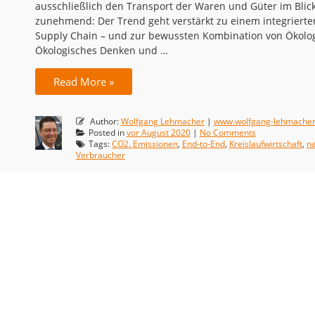
ausschließlich den Transport der Waren und Güter im Blick
zunehmend: Der Trend geht verstärkt zu einem integriert
Supply Chain – und zur bewussten Kombination von Ökolo
Ökologisches Denken und …
Read More »
Author:
Wolfgang Lehmacher
|
www.wolfgang-lehmache
Posted in
vor August 2020
|
No Comments
Tags:
CO2. Emissionen
,
End-to-End
,
Kreislaufwirtschaft
,
na
Verbraucher