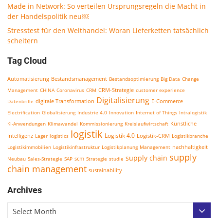
Made in Network: So verteilen Ursprungsregeln die Macht in
der Handelspolitik neu￼
Stresstest für den Welthandel: Woran Lieferketten tatsächlich
scheitern
Tag Cloud
Bestandsmanagement
Automatisierung
Bestandsoptimierung
Big Data
Change
CRM-Strategie
Management
CHINA
Coronavirus
CRM
customer experience
Digitalisierung
E-Commerce
Datenbrille
digitale Transformation
Electrification
Globalisierung
Industrie 4.0
Innovation
Internet of Things
Intralogistik
KI-Anwendungen
Klimawandel
Kommissionierung
Kreislaufwirtschaft
Künstliche
logistik
Logistik 4.0
Logistik-CRM
Intelligenz
Lager
logistics
Logistikbranche
nachhaltigkeit
Logistikimmobilien
Logistikinfrastruktur
Logistikplanung
Management
supply
supply chain
scm
Neubau
Sales-Strategie
SAP
Strategie
studie
chain management
sustainability
Archives
Select Month