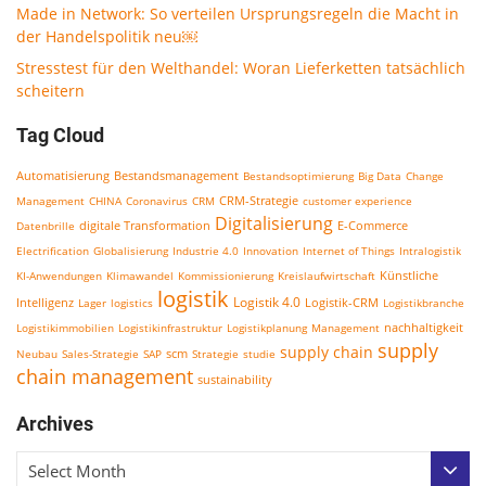
Made in Network: So verteilen Ursprungsregeln die Macht in
der Handelspolitik neu￼
Stresstest für den Welthandel: Woran Lieferketten tatsächlich
scheitern
Tag Cloud
Bestandsmanagement
Automatisierung
Bestandsoptimierung
Big Data
Change
CRM-Strategie
Management
CHINA
Coronavirus
CRM
customer experience
Digitalisierung
E-Commerce
Datenbrille
digitale Transformation
Electrification
Globalisierung
Industrie 4.0
Innovation
Internet of Things
Intralogistik
KI-Anwendungen
Klimawandel
Kommissionierung
Kreislaufwirtschaft
Künstliche
logistik
Logistik 4.0
Logistik-CRM
Intelligenz
Lager
logistics
Logistikbranche
nachhaltigkeit
Logistikimmobilien
Logistikinfrastruktur
Logistikplanung
Management
supply
supply chain
scm
Neubau
Sales-Strategie
SAP
Strategie
studie
chain management
sustainability
Archives
Select Month