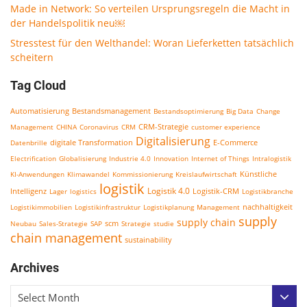
Made in Network: So verteilen Ursprungsregeln die Macht in
der Handelspolitik neu￼
Stresstest für den Welthandel: Woran Lieferketten tatsächlich
scheitern
Tag Cloud
Bestandsmanagement
Automatisierung
Bestandsoptimierung
Big Data
Change
CRM-Strategie
Management
CHINA
Coronavirus
CRM
customer experience
Digitalisierung
E-Commerce
Datenbrille
digitale Transformation
Electrification
Globalisierung
Industrie 4.0
Innovation
Internet of Things
Intralogistik
KI-Anwendungen
Klimawandel
Kommissionierung
Kreislaufwirtschaft
Künstliche
logistik
Logistik 4.0
Logistik-CRM
Intelligenz
Lager
logistics
Logistikbranche
nachhaltigkeit
Logistikimmobilien
Logistikinfrastruktur
Logistikplanung
Management
supply
supply chain
scm
Neubau
Sales-Strategie
SAP
Strategie
studie
chain management
sustainability
Archives
Select Month