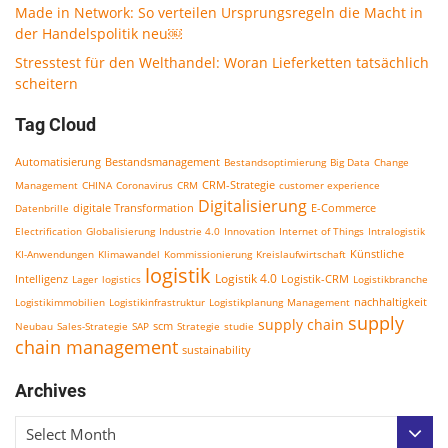
Made in Network: So verteilen Ursprungsregeln die Macht in
der Handelspolitik neu￼
Stresstest für den Welthandel: Woran Lieferketten tatsächlich
scheitern
Tag Cloud
Bestandsmanagement
Automatisierung
Bestandsoptimierung
Big Data
Change
CRM-Strategie
Management
CHINA
Coronavirus
CRM
customer experience
Digitalisierung
E-Commerce
Datenbrille
digitale Transformation
Electrification
Globalisierung
Industrie 4.0
Innovation
Internet of Things
Intralogistik
KI-Anwendungen
Klimawandel
Kommissionierung
Kreislaufwirtschaft
Künstliche
logistik
Logistik 4.0
Logistik-CRM
Intelligenz
Lager
logistics
Logistikbranche
nachhaltigkeit
Logistikimmobilien
Logistikinfrastruktur
Logistikplanung
Management
supply
supply chain
scm
Neubau
Sales-Strategie
SAP
Strategie
studie
chain management
sustainability
Archives
Select Month