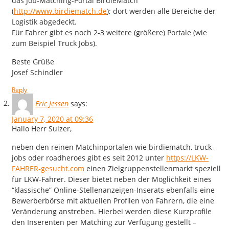
das Job-Matching-Portal BirdieMatch
(
http://www.birdiematch.de
); dort werden alle Bereiche der
Logistik abgedeckt.
Für Fahrer gibt es noch 2-3 weitere (größere) Portale (wie
zum Beispiel Truck Jobs).
Beste Grüße
Josef Schindler
Reply
Eric Jessen
says:
January 7, 2020 at 09:36
Hallo Herr Sulzer,
neben den reinen Matchinportalen wie birdiematch, truck-
jobs oder roadheroes gibt es seit 2012 unter
https://LKW-
FAHRER-gesucht.com
einen Zielgruppenstellenmarkt speziell
für LKW-Fahrer. Dieser bietet neben der Möglichkeit eines
“klassische” Online-Stellenanzeigen-Inserats ebenfalls eine
Bewerberbörse mit aktuellen Profilen von Fahrern, die eine
Veränderung anstreben. Hierbei werden diese Kurzprofile
den Inserenten per Matching zur Verfügung gestellt –