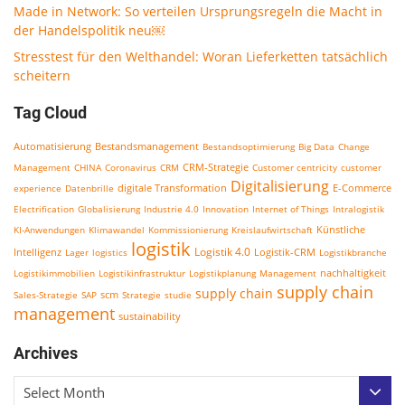
Made in Network: So verteilen Ursprungsregeln die Macht in
der Handelspolitik neu￼
Stresstest für den Welthandel: Woran Lieferketten tatsächlich
scheitern
Tag Cloud
Bestandsmanagement
Automatisierung
Bestandsoptimierung
Big Data
Change
CRM-Strategie
Management
CHINA
Coronavirus
CRM
Customer centricity
customer
Digitalisierung
E-Commerce
experience
Datenbrille
digitale Transformation
Electrification
Globalisierung
Industrie 4.0
Innovation
Internet of Things
Intralogistik
KI-Anwendungen
Klimawandel
Kommissionierung
Kreislaufwirtschaft
Künstliche
logistik
Logistik 4.0
Logistik-CRM
Intelligenz
Lager
logistics
Logistikbranche
nachhaltigkeit
Logistikimmobilien
Logistikinfrastruktur
Logistikplanung
Management
supply chain
supply chain
scm
Sales-Strategie
SAP
Strategie
studie
management
sustainability
Archives
Select Month