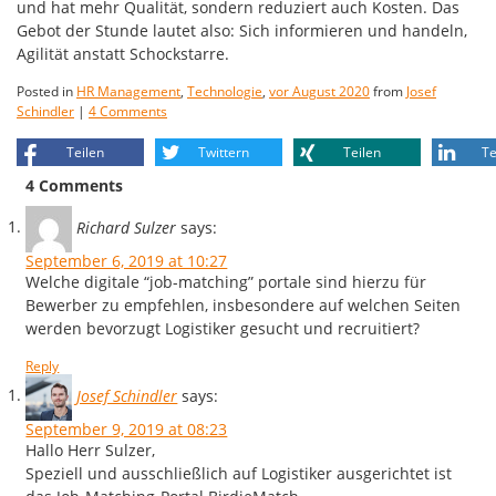
und hat mehr Qualität, sondern reduziert auch Kosten. Das
Gebot der Stunde lautet also: Sich informieren und handeln,
Agilität anstatt Schockstarre.
Posted in
HR Management
,
Technologie
,
vor August 2020
from
Josef
Schindler
|
4 Comments
Teilen
Twittern
Teilen
Te
4 Comments
Richard Sulzer
says:
September 6, 2019 at 10:27
Welche digitale “job-matching” portale sind hierzu für
Bewerber zu empfehlen, insbesondere auf welchen Seiten
werden bevorzugt Logistiker gesucht und recruitiert?
Reply
Josef Schindler
says:
September 9, 2019 at 08:23
Hallo Herr Sulzer,
Speziell und ausschließlich auf Logistiker ausgerichtet ist