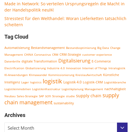
Made in Network: So verteilen Ursprungsregeln die Macht in
der Handelspolitik neu￼
Stresstest für den Welthandel: Woran Lieferketten tatsächlich
scheitern
Tag Cloud
Bestandsmanagement
Automatisierung
Bestandsoptimierung
Big Data
Change
CRM-Strategie
Management
CHINA
Coronavirus
CRM
customer experience
Digitalisierung
E-Commerce
Datenbrille
digitale Transformation
Electrification
Globalisierung
Industrie 4.0
Innovation
Internet of Things
Intralogistik
KI-Anwendungen
Klimawandel
Kommissionierung
Kreislaufwirtschaft
Künstliche
logistik
Logistik 4.0
Logistik-CRM
Intelligenz
Lager
logistics
Logistikbranche
nachhaltigkeit
Logistikimmobilien
Logistikinfrastruktur
Logistikplanung
Management
supply
supply chain
scm
Neubau
Sales-Strategie
SAP
Strategie
studie
chain management
sustainability
Archives
Select Month