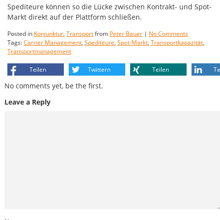
Spediteure können so die Lücke zwischen Kontrakt- und Spot-
Markt direkt auf der Plattform schließen.
Posted in
Konjunktur
,
Transport
from
Peter Bauer
|
No Comments
Tags:
Carrier Management
,
Spediteure
,
Spot-Markt
,
Transportkapazität
,
Transportmanagement
Teilen
Twittern
Teilen
Te
No comments yet, be the first.
Leave a Reply