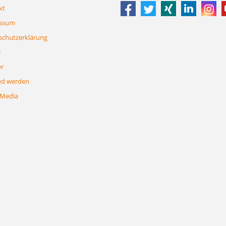
kt
ssum
schutzerklärung
e
er
ed werden
 Media