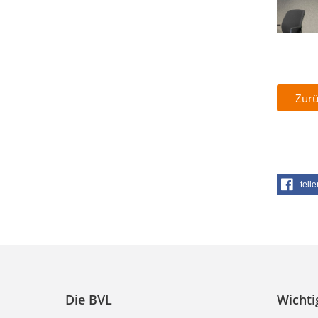
Zurü
teile
Die BVL
Wichti