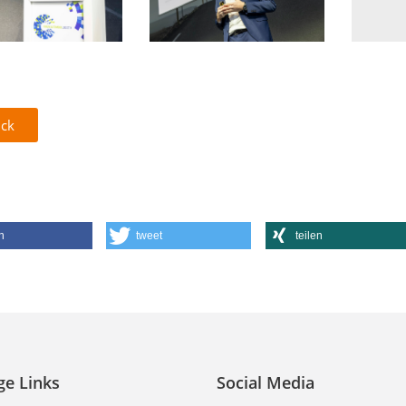
ck
n
tweet
teilen
ge Links
Social Media