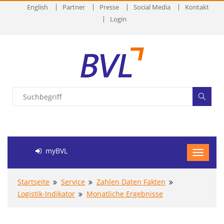
English
Partner
Presse
Social Media
Kontakt
Login
myBVL
Startseite
Service
Zahlen Daten Fakten
Logistik-Indikator
Monatliche Ergebnisse