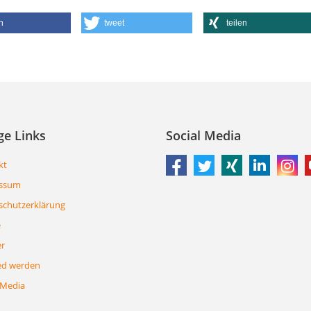
n
tweet
teilen
ge Links
Social Media
kt
ssum
schutzerklärung
e
er
ed werden
 Media