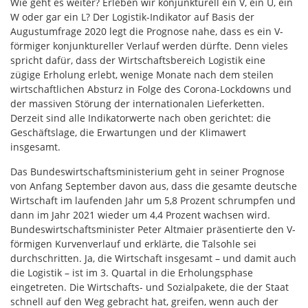
Wie geht es weiter? Erleben wir konjunkturell ein V, ein U, ein
W oder gar ein L? Der Logistik-Indikator auf Basis der
Augustumfrage 2020 legt die Prognose nahe, dass es ein V-
förmiger konjunktureller Verlauf werden dürfte. Denn vieles
spricht dafür, dass der Wirtschaftsbereich Logistik eine
zügige Erholung erlebt, wenige Monate nach dem steilen
wirtschaftlichen Absturz in Folge des Corona-Lockdowns und
der massiven Störung der internationalen Lieferketten.
Derzeit sind alle Indikatorwerte nach oben gerichtet: die
Geschäftslage, die Erwartungen und der Klimawert
insgesamt.
Das Bundeswirtschaftsministerium geht in seiner Prognose
von Anfang September davon aus, dass die gesamte deutsche
Wirtschaft im laufenden Jahr um 5,8 Prozent schrumpfen und
dann im Jahr 2021 wieder um 4,4 Prozent wachsen wird.
Bundeswirtschaftsminister Peter Altmaier präsentierte den V-
förmigen Kurvenverlauf und erklärte, die Talsohle sei
durchschritten. Ja, die Wirtschaft insgesamt – und damit auch
die Logistik – ist im 3. Quartal in die Erholungsphase
eingetreten. Die Wirtschafts- und Sozialpakete, die der Staat
schnell auf den Weg gebracht hat, greifen, wenn auch der