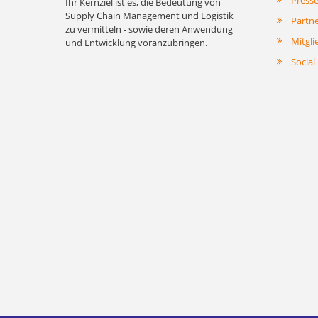
Press
Ihr Kernziel ist es, die Bedeutung von
Supply Chain Management und Logistik
Partn
zu vermitteln - sowie deren Anwendung
Mitgli
und Entwicklung voranzubringen.
Social