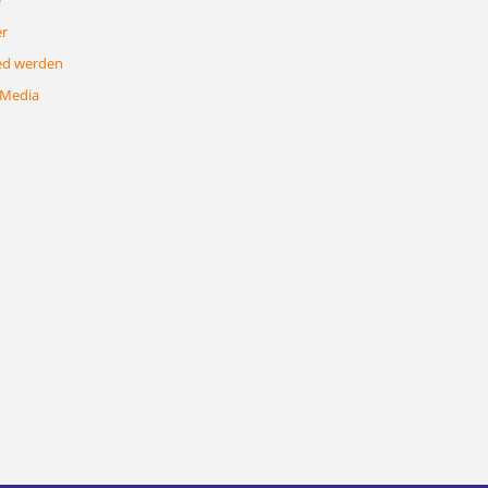
e
er
ed werden
 Media