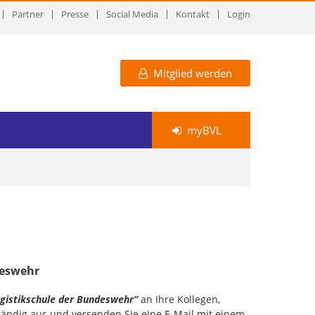
Partner
Presse
Social Media
Kontakt
Login
Mitglied werden
myBVL
deswehr
ogistikschule der Bundeswehr“
an Ihre Kollegen,
ständig aus und versenden Sie eine E-Mail mit einem