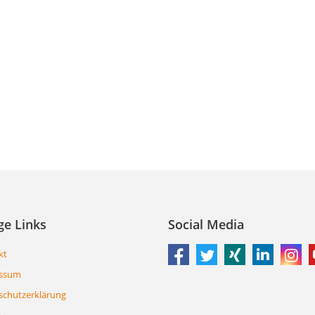
ge Links
Social Media
kt
ssum
schutzerklärung