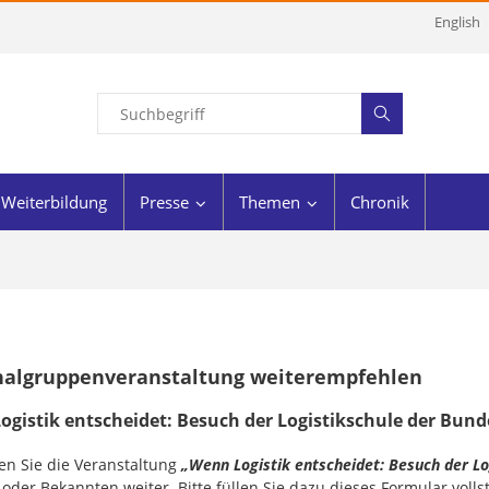
English
Weiterbildung
Presse
Themen
Chronik
nalgruppenveranstaltung weiterempfehlen
ogistik entscheidet: Besuch der Logistikschule der Bun
n Sie die Veranstaltung
„Wenn Logistik entscheidet: Besuch der L
oder Bekannten weiter. Bitte füllen Sie dazu dieses Formular voll