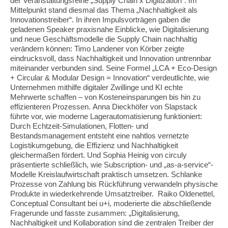
der Veranstaltungsreihe „Supply Chain x Digitization“. Im
Mittelpunkt stand diesmal das Thema „Nachhaltigkeit als
Innovationstreiber“. In ihren Impulsvorträgen gaben die
geladenen Speaker praxisnahe Einblicke, wie Digitalisierung
und neue Geschäftsmodelle die Supply Chain nachhaltig
verändern können: Timo Landener von Körber zeigte
eindrucksvoll, dass Nachhaltigkeit und Innovation untrennbar
miteinander verbunden sind. Seine Formel „LCA + Eco-Design
+ Circular & Modular Design = Innovation“ verdeutlichte, wie
Unternehmen mithilfe digitaler Zwillinge und KI echte
Mehrwerte schaffen – von Kosteneinsparungen bis hin zu
effizienteren Prozessen. Anna Dieckhöfer von Slapstack
führte vor, wie moderne Lagerautomatisierung funktioniert:
Durch Echtzeit-Simulationen, Flotten- und
Bestandsmanagement entsteht eine nahtlos vernetzte
Logistikumgebung, die Effizienz und Nachhaltigkeit
gleichermaßen fördert. Und Sophia Heinig von circuly
präsentierte schließlich, wie Subscription- und „as-a-service“-
Modelle Kreislaufwirtschaft praktisch umsetzen. Schlanke
Prozesse von Zahlung bis Rückführung verwandeln physische
Produkte in wiederkehrende Umsatztreiber. Raiko Oldenettel,
Conceptual Consultant bei u+i, moderierte die abschließende
Fragerunde und fasste zusammen: „Digitalisierung,
Nachhaltigkeit und Kollaboration sind die zentralen Treiber der