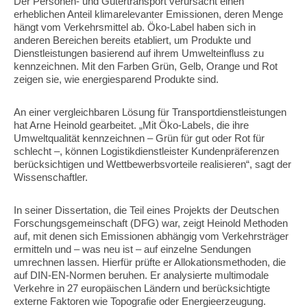
Der Personen- und Gütertransport verursacht einen
erheblichen Anteil klimarelevanter Emissionen, deren Menge
hängt vom Verkehrsmittel ab. Öko-Label haben sich in
anderen Bereichen bereits etabliert, um Produkte und
Dienstleistungen basierend auf ihrem Umwelteinfluss zu
kennzeichnen. Mit den Farben Grün, Gelb, Orange und Rot
zeigen sie, wie energiesparend Produkte sind.
An einer vergleichbaren Lösung für Transportdienstleistungen
hat Arne Heinold gearbeitet. „Mit Öko-Labels, die ihre
Umweltqualität kennzeichnen – Grün für gut oder Rot für
schlecht –, können Logistikdienstleister Kundenpräferenzen
berücksichtigen und Wettbewerbsvorteile realisieren“, sagt der
Wissenschaftler.
In seiner Dissertation, die Teil eines Projekts der Deutschen
Forschungsgemeinschaft (DFG) war, zeigt Heinold Methoden
auf, mit denen sich Emissionen abhängig vom Verkehrsträger
ermitteln und – was neu ist – auf einzelne Sendungen
umrechnen lassen. Hierfür prüfte er Allokationsmethoden, die
auf DIN-EN-Normen beruhen. Er analysierte multimodale
Verkehre in 27 europäischen Ländern und berücksichtigte
externe Faktoren wie Topografie oder Energieerzeugung.