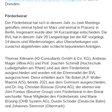
Dresden.
Förderbeirat
Der Förderbeirat hat sich in diesem Jahr zu zwei Meetings
getroffen, einmal hybrid im März und einmal in Präsenz in
Berlin. Insgesamt wurde über 34 Kurzanträge entschieden. Die
BVL hat in diesem Jahr 39 Langanträge bei der AiF vorgelegt,
14 davon sind Wiedervorlagen, also Überarbeitungen von
zunächst abgelehnten oder schlecht bepunkteten Anträgen.
Thomas Kilimann (IO-Consultants GmbH & Co. KG), Andreas
Mager (4flow AG) und Prof. Joachim Schmidt (Hochschule
Ludwigshafen am Rhein) sind aus dem Förderbeirat
ausgeschieden und wurden mit der Ehrennadel der BVL
ausgezeichnet. Diese erhielten auch Tilo Bobel (A.P. Moller-
Maersk A/S), bereits 2021 aus dem Gremium ausgeschieden,
und Dr.-Ing. Christian Büssow (Grohe AG), der ebenso wie
Jörn Fontius (Beumer Group) vom Förderbeirat in den Beirat
wechselte. Neue Mitglieder des Förderbeirats sind Marie
Brüning (OHB System AG), Dustin Schöder (Deutsche Bahn)
und Johannes Stemmer (Obermark).